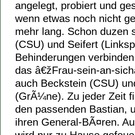
angelegt, probiert und g
wenn etwas noch nicht geh
mehr lang. Schon duzen s
(CSU) und Seifert (Linkspa
Behinderungen verbinden,
das â€žFrau-sein-an-sic
auch Beckstein (CSU) un
(GrÃ¼ne). Zu jeder Zeit fi
den passenden Bastian, u
ihren General-BÃ¤ren. A
wird nur zu Hause gefeuer