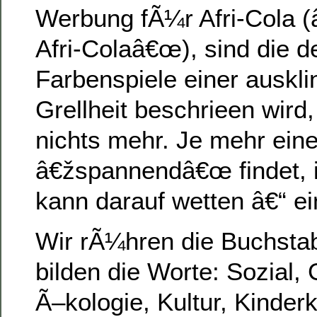
Werbung fÃ¼r Afri-Cola (â
Afri-Colaâ€œ), sind die 
Farbenspiele einer auskl
Grellheit beschrieen wird,
nichts mehr. Je mehr ein
â€žspannendâ€œ findet, i
kann darauf wetten â€“ e
Wir rÃ¼hren die Buchst
bilden die Worte: Sozial,
Ã–kologie, Kultur, Kinderk