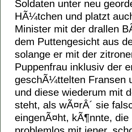
Soldaten unter neu georde
HÃ¼tchen und platzt auch
Minister mit der drallen 
dem Puttengesicht aus d
solange er mit der zitron
Puppenfrau inklusiv der 
geschÃ¼ttelten Fransen 
und diese wiederum mit d
steht, als wÃ¤rÂ´ sie fal
eingenÃ¤ht, kÃ¶nnte, die 
problemlos mit jener, sc