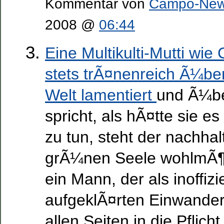
Kommentar von
Campo-Ne
2008 @
06:44
Eine Multikulti-Mutti wie 
stets trÃ¤nenreich Ã¼be
Welt lamentiert
und Ã¼be
spricht, als hÃ¤tte sie e
zu tun, steht der nachhal
grÃ¼nen Seele wohlmÃ¶g
ein Mann, der als inoffizi
aufgeklÃ¤rten Einwander
allen Seiten in die Pflic