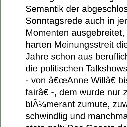
Semantik der abgeschlo
Sonntagsrede auch in je
Momenten ausgebreitet, 
harten Meinungsstreit d
Jahre schon aus berufl
die politischen Talkshow
- von â€œAnne Willâ€ b
fairâ€ -, dem wurde nur 
blÃ¼merant zumute, zuw
schwindlig und manchma