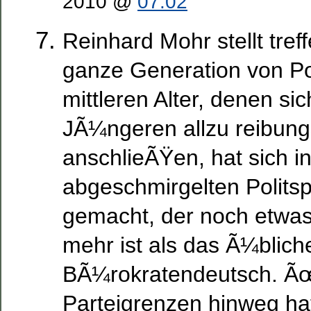
2010 @
07:02
Reinhard Mohr stellt treff
ganze Generation von Pol
mittleren Alter, denen si
JÃ¼ngeren allzu reibung
anschlieÃŸen, hat sich i
abgeschmirgelten Polits
gemacht, der noch etwa
mehr ist als das Ã¼bliche
BÃ¼rokratendeutsch. Ã
Parteigrenzen hinweg hat