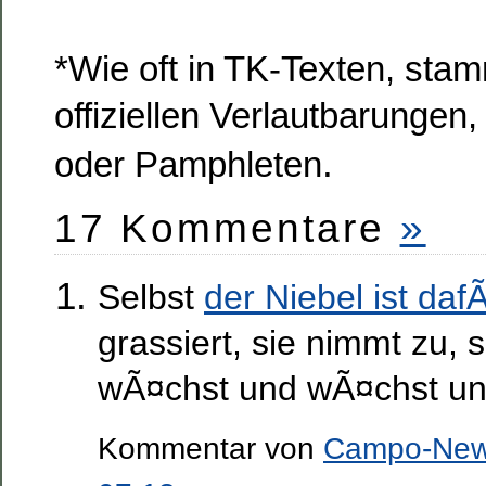
*Wie oft in TK-Texten, sta
offiziellen Verlautbarunge
.
oder Pamphleten
17 Kommentare
»
Selbst
der Niebel ist daf
grassiert, sie nimmt zu,
wÃ¤chst und wÃ¤chst u
Kommentar von
Campo-Ne