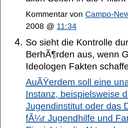
Kommentar von
Campo-Ne
2008 @
11:34
So sieht die Kontrolle du
BerhÃ¶rden aus, wenn G
Ideologen Fakten schaff
AuÃŸerdem soll eine un
Instanz, beispielsweise 
Jugendinstitut oder das D
fÃ¼r Jugendhilfe und Fam