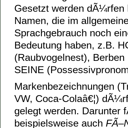
Gesetzt werden dÃ¼rfen 
Namen, die im allgemein
Sprachgebrauch noch ein
Bedeutung haben, z.B. 
(Raubvogelnest), Berben 
SEINE (Possessivpronom
Markenbezeichnungen (Tr
VW, Coca-Colaâ€¦) dÃ¼rf
gelegt werden. Darunter f
beispielsweise auch
FÃ–