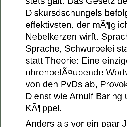
stets galt: Das Gesetz d
Diskursdschungels befol
effektivsten, der mÃ¶glich
Nebelkerzen wirft. Sprac
Sprache, Schwurbelei stat
statt Theorie: Eine einzi
ohrenbetÃ¤ubende Wortw
von den PvDs ab, Provo
Dienst wie Arnulf Baring
KÃ¶ppel.
Anders als vor ein paar 