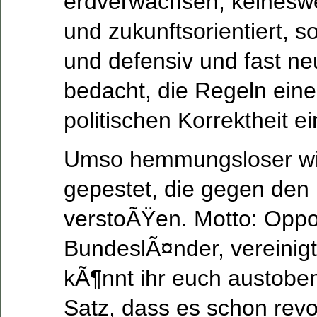
erdverwachsen, keineswe
und zukunftsorientiert, s
und defensiv und fast ne
bedacht, die Regeln eine
politischen Korrektheit e
Umso hemmungsloser wi
gepestet, die gegen den
verstoÃŸen. Motto: Oppor
BundeslÃ¤nder, vereinigt
kÃ¶nnt ihr euch austoben!
Satz, dass es schon revo