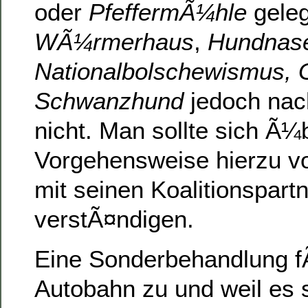
oder
PfeffermÃ¼hle
geleg
WÃ¼rmerhaus
,
Hundnas
Nationalbolschewismus, 
Schwanzhund
jedoch nac
nicht. Man sollte sich Ã¼
Vorgehensweise hierzu vo
mit seinen Koalitionspart
verstÃ¤ndigen.
Eine Sonderbehandlung fÃ
Autobahn zu und weil es s