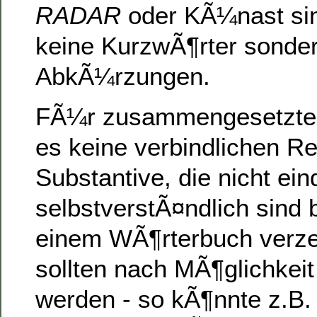
RADAR
oder KÃ¼nast sin
keine KurzwÃ¶rter sonde
AbkÃ¼rzungen.
FÃ¼r zusammengesetzte S
es keine verbindlichen Re
Substantive, die nicht ein
selbstverstÃ¤ndlich sind b
einem WÃ¶rterbuch verzei
sollten nach MÃ¶glichkeit
werden - so kÃ¶nnte z.B