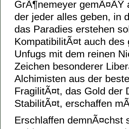
GrÃ¶nemeyer gemÃ¤ÃŸ al
der jeder alles geben, in 
das Paradies erstehen soll
KompatibilitÃ¤t auch des
Unfugs mit dem reinen Ni
Zeichen besonderer Libera
Alchimisten aus der best
FragilitÃ¤t, das Gold der
StabilitÃ¤t, erschaffen m
Erschlaffen demnÃ¤chst s