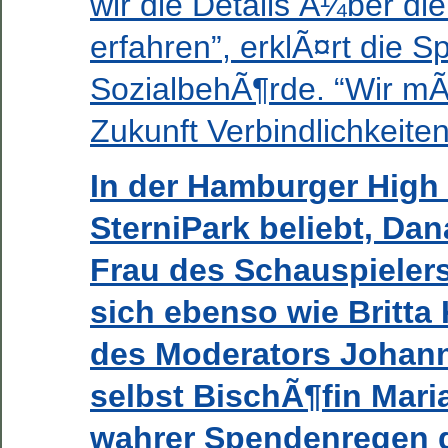
wir die Details Ã¼ber di
erfahren”, erklÃ¤rt die S
SozialbehÃ¶rde. “Wir m
Zukunft Verbindlichkeiten
In der Hamburger High 
SterniPark beliebt, Da
Frau des Schauspielers 
sich ebenso wie Britta 
des Moderators Johann
selbst BischÃ¶fin Mari
wahrer Spendenregen 