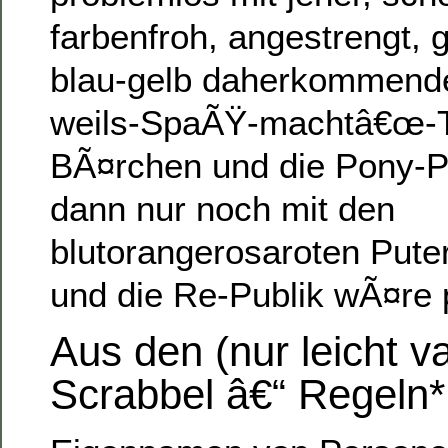
farbenfroh, angestrengt, 
blau-gelb daherkommend
weils-SpaÃŸ-machtâ€œ-Tr
BÃ¤rchen und die Pony
dann nur noch mit den
blutorangerosaroten Pute
und die Re-Publik wÃ¤re p
Aus den (nur leicht va
Scrabbel â€“ Regeln*