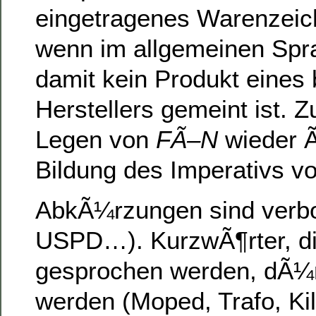
eingetragenes Warenzeich
wenn im allgemeinen Sp
damit kein Produkt eines
Herstellers gemeint ist. 
Legen von
FÃ–N
wieder 
Bildung des
Imperativs v
AbkÃ¼rzungen sind verb
USPD…). KurzwÃ¶rter, di
gesprochen werden, dÃ¼r
werden (Moped, Trafo, Ki