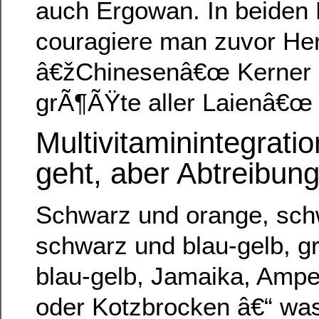
auch Ergowan. In beiden 
couragiere man zuvor He
â€žChinesenâ€œ Kerner 
grÃ¶ÃŸte aller Laienâ€œ
Multivitaminintegratio
geht, aber Abtreibung
Schwarz und orange, sch
schwarz und blau-gelb, 
blau-gelb, Jamaika, Amp
oder Kotzbrocken â€“ was 