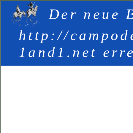
Der neue B
http://campod
1and1.net err