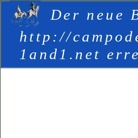
Der neue B
http://campod
1and1.net err