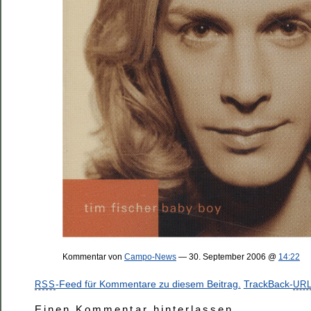
Kommentar von
Campo-News
— 30. September 2006 @
14:22
-Feed für Kommentare zu diesem Beitrag.
TrackBack-
RSS
UR
Einen Kommentar hinterlassen