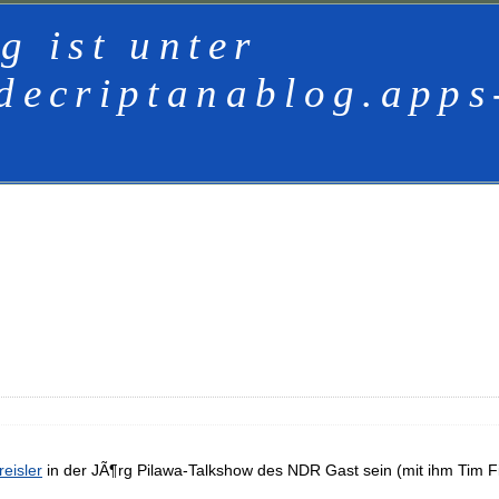
g ist unter
decriptanablog.apps
eisler
in der JÃ¶rg Pilawa-Talkshow des NDR Gast sein (mit ihm Tim 