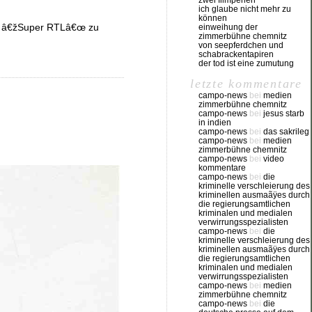
zwei filmperlen
ich glaube nicht mehr zu
können
uf â€žSuper RTLâ€œ zu
einweihung der
zimmerbühne chemnitz
von seepferdchen und
schabrackentapiren
der tod ist eine zumutung
letzte kommentare
campo-news
bei
medien
zimmerbühne chemnitz
campo-news
bei
jesus starb
in indien
campo-news
bei
das sakrileg
campo-news
bei
medien
zimmerbühne chemnitz
campo-news
bei
video
kommentare
campo-news
bei
die
kriminelle verschleierung des
kriminellen ausmaãÿes durch
die regierungsamtlichen
kriminalen und medialen
verwirrungsspezialisten
campo-news
bei
die
kriminelle verschleierung des
kriminellen ausmaãÿes durch
die regierungsamtlichen
kriminalen und medialen
verwirrungsspezialisten
campo-news
bei
medien
zimmerbühne chemnitz
campo-news
bei
die