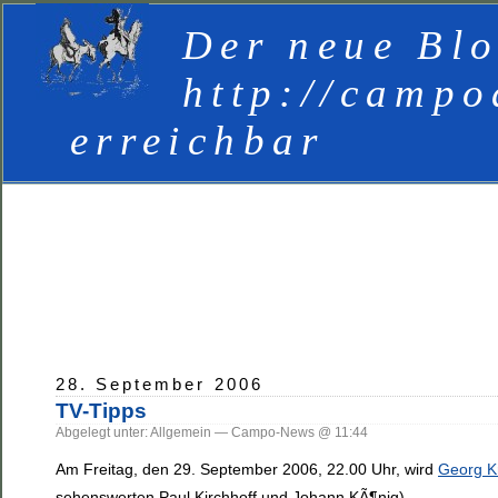
Der neue Blo
http://campo
erreichbar
28. September 2006
TV-Tipps
Abgelegt unter: Allgemein — Campo-News @ 11:44
Am Freitag, den 29. September 2006, 22.00 Uhr, wird
Georg Kr
sehenswerten Paul Kirchhoff und Johann KÃ¶nig).