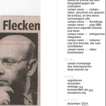
deutsche presse auf dem
kriegspfad gegen die
zivilisation
campo-news
bei
campo-
video: abschied von spanien:
bei tortosa, an des ebros
schmutzigem ufer
campo-news
bei
flüchtlinge
campo-news
bei
yogi lã¶w
jetzt noch eigentã¼mlicher
und freier
campo-news
bei
erfolgreiche
integration
campo-news
bei
indianer
und ihre freunde, die nazi-
schriftsteller
campo-news
bei
video
kommentare
links
campo homepage
das zeitungsarchiv
tanja krienen hp
blog
registrieren
anmelden
einträge
rss
kommentare als
rss
wordpress.org
archiv
dezember 2024