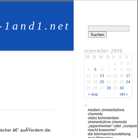
-1and1.net
september 2006
M
D
M
D
F
S
S
1
2
3
4
5
6
7
8
9
10
11
12
13
14
15
16
17
18
19
20
21
22
23
24
25
26
27
28
29
30
« aug
okt »
a
medien zimmerbühne
chemnitz
video kommentare
zimmerbühne chemnitz
„oppenheimer“ oder „nurejew
Fischer â€“ auÃŸerdem die
macht krawumm“
die biermannrausstellung