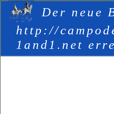
Der neue B
http://campod
1and1.net err