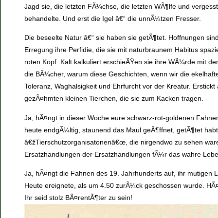
Jagd sie, die letzten FÃ¼chse, die letzten WÃ¶lfe und vergess
behandelte. Und erst die Igel â€“ die unnÃ¼tzen Fresser.
Die beseelte Natur â€“ sie haben sie getÃ¶tet. Hoffnungen s
Erregung ihre Perfidie, die sie mit naturbraunem Habitus spazi
roten Kopf. Kalt kalkuliert erschieÃŸen sie ihre WÃ¼rde mit 
die BÃ¼cher, warum diese Geschichten, wenn wir die ekelhafte 
Toleranz, Waghalsigkeit und Ehrfurcht vor der Kreatur. Erstic
gezÃ¤hmten kleinen Tierchen, die sie zum Kacken tragen.
Ja, hÃ¤ngt in dieser Woche eure schwarz-rot-goldenen Fahnen,
heute endgÃ¼ltig, staunend das Maul geÃ¶ffnet, getÃ¶tet hab
â€žTierschutzorganisatonenâ€œ, die nirgendwo zu sehen waren 
Ersatzhandlungen der Ersatzhandlungen fÃ¼r das wahre Leben 
Ja, hÃ¤ngt die Fahnen des 19. Jahrhunderts auf, ihr mutigen Le
Heute ereignete, als um 4.50 zurÃ¼ck geschossen wurde. HÃ¤ngt
Ihr seid stolz BÃ¤rentÃ¶ter zu sein!