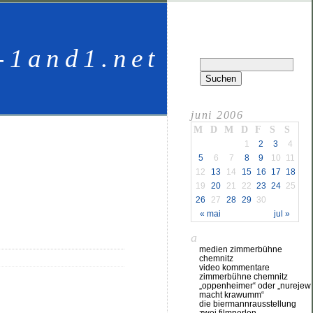
-1and1.net
juni 2006
M
D
M
D
F
S
S
1
2
3
4
5
6
7
8
9
10
11
12
13
14
15
16
17
18
19
20
21
22
23
24
25
26
27
28
29
30
« mai
jul »
a
medien zimmerbühne
chemnitz
video kommentare
zimmerbühne chemnitz
„oppenheimer“ oder „nurejew
macht krawumm“
die biermannrausstellung