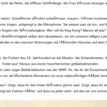
t nicht die Rehe, die bÃ¶sen SchÃ¤dlinge, die Frau KÃ¼nast strenger a
ind dahin. SchwÃ¤rmer dÃ¼rfen schwÃ¤rmen, trauern, TrÃ¤nen trocknen.
eren tragen, aufgeregt in die Mikrophone. Sie wissen was sie tun, und 
den Kugeln der WÃ¼rdelosigkeit. Wer ruft da King Kong? Warum all da
BreitÃ¤rschigkeit selber dort akzeptieren, wo sie unserem billigen Le
kt all dies in den warmen Wohnungen mit rÃ¶hrenden Hirschen auf dem 
 die Farben des 19. Jahrhundert an die Masten, die Schandmasten, fei
t. Tretet aus! Heraus aus euren heuchlerischen geldabsahnenden
oder sogar Beifall klatschen wie der WWF. Ihr, die ihr die Ersatzhan
nur als lÃ¤cherliche Monstranz vor eure widerwÃ¤rtigen KÃ¶pfe hertr
ut`! Zeigt, dass ihr den freien BrÃ¼dern grimm seid. Zeigt, dass ihr st
 die Fahnen hÃ¶her, auf dass es jeder sieht, auf das wir uns erinnern