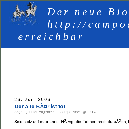
Der neue Blo
http://campo
erreichbar
26. Juni 2006
Der alte BÃ¤r ist tot
Abgelegt unter: Allgemein — Campo-News @ 10:14
Seid stolz auf euer Land: HÃ¤ngt die Fahnen nach drauÃŸen, 