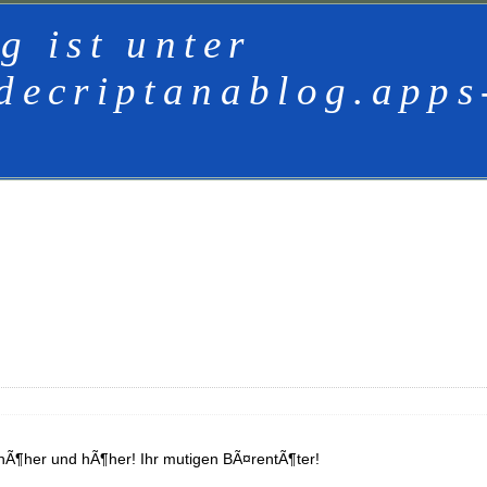
g ist unter
decriptanablog.apps
hÃ¶her und hÃ¶her! Ihr mutigen BÃ¤rentÃ¶ter!