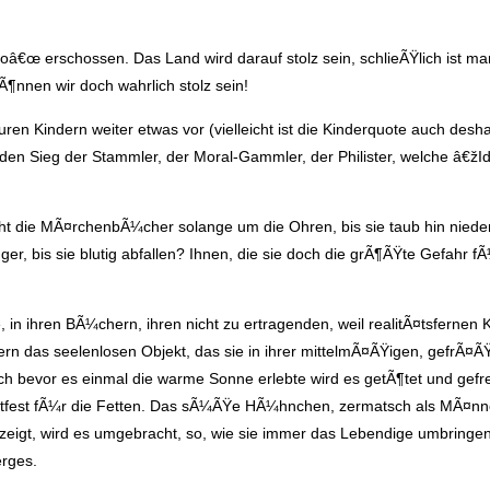
€œ erschossen. Das Land wird darauf stolz sein, schlieÃŸlich ist man
¶nnen wir doch wahrlich stolz sein!
uren Kindern weiter etwas vor (vielleicht ist die Kinderquote auch deshal
den Sieg der Stammler, der Moral-Gammler, der Philister, welche â€ž
ht die MÃ¤rchenbÃ¼cher solange um die Ohren, bis sie taub hin nied
r, bis sie blutig abfallen? Ihnen, die sie doch die grÃ¶ÃŸte Gefahr f
n ihren BÃ¼chern, ihren nicht zu ertragenden, weil realitÃ¤tsfernen K
rn das seelenlosen Objekt, das sie in ihrer mittelmÃ¤ÃŸigen, gefrÃ¤Ã
ch bevor es einmal die warme Sonne erlebte wird es getÃ¶tet und gefre
hlachtfest fÃ¼r die Fetten. Das sÃ¼ÃŸe HÃ¼hnchen, zermatsch als MÃ¤n
 zeigt, wird es umgebracht, so, wie sie immer das Lebendige umbringen,
erges.