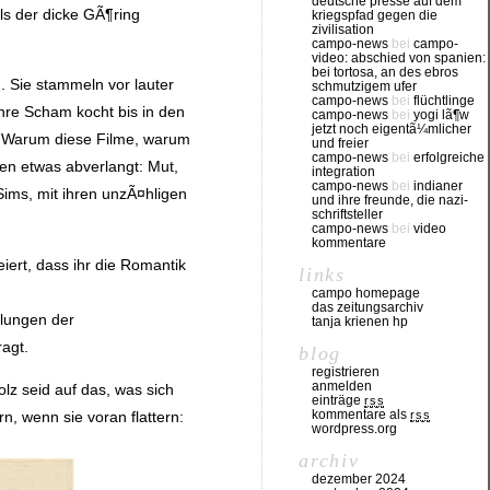
deutsche presse auf dem
ls der dicke GÃ¶ring
kriegspfad gegen die
zivilisation
campo-news
bei
campo-
video: abschied von spanien:
bei tortosa, an des ebros
 Sie stammeln vor lauter
schmutzigem ufer
campo-news
bei
flüchtlinge
ihre Scham kocht bis in den
campo-news
bei
yogi lã¶w
jetzt noch eigentã¼mlicher
s? Warum diese Filme, warum
und freier
campo-news
bei
erfolgreiche
ben etwas abverlangt: Mut,
integration
campo-news
bei
indianer
Sims, mit ihren unzÃ¤hligen
und ihre freunde, die nazi-
schriftsteller
campo-news
bei
video
kommentare
ert, dass ihr die Romantik
links
campo homepage
das zeitungsarchiv
dlungen der
tanja krienen hp
agt.
blog
registrieren
anmelden
olz seid auf das, was sich
einträge
rss
kommentare als
, wenn sie voran flattern:
rss
wordpress.org
archiv
dezember 2024