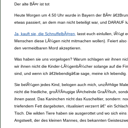
Der alte BÃ¤r ist tot
Heute Morgen um 4.50 Uhr wurde in Bayern der BÃ¤r â€žBrunoâ
etwas passiert, an dem man nicht beteiligt war, und DARAUF kÃ
Ja, kauft sie, die SchnuffelbÃ¤ren,
lasst euch einlullen, lÃ¼gt e
Menschen diese LÃ¼gen nicht mitmachen wollen). Feiert also 
den vermeidbaren Mord akzeptieren.
Was haben sie uns vorgelogen? Warum schlagen wir ihnen nic
wir ihnen nicht die Kinder-LÃ¼genbÃ¼cher solange auf die Finge
sind, und wenn ich â€žlebendigâ€œ sage, meine ich lebendig.
Sie belÃ¼gen jedes Kind, belogen auch mich, unzÃ¤hlige Male, i
nicht die friedliche, groÃŸÃ¤ugige lÃ¤chelnde GraÃŸkuh, sonde
ihnen passt. Das Kaninchen nicht das Kuscheltier, sondern: no
triefendem Fett dargeboten, ritualisiert verzerrt â€“ ein Sc
Tisch. Die wilden Tiere haben sie ausgerottet und wo sich eins
Angstwelt, der des kleinen Mannes, des bekannten Geisteszw