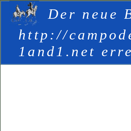
Der neue B
http://campod
1and1.net err