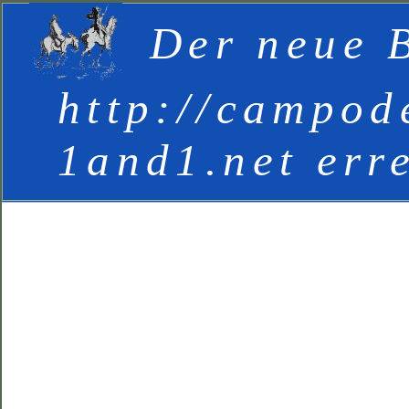
Der neue B
http://campod
1and1.net err