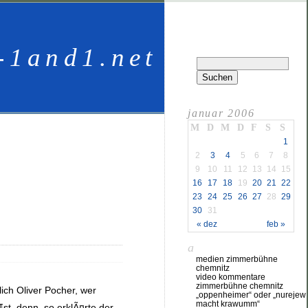
-1and1.net
januar 2006
M
D
M
D
F
S
S
1
2
3
4
5
6
7
8
9
10
11
12
13
14
15
16
17
18
19
20
21
22
23
24
25
26
27
28
29
30
31
« dez
feb »
a
medien zimmerbühne
chemnitz
video kommentare
zimmerbühne chemnitz
ich Oliver Pocher, wer
„oppenheimer“ oder „nurejew
macht krawumm“
t, denn, so erklÃ¤rte der