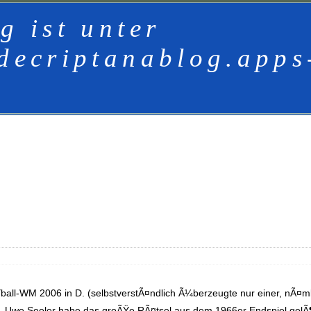
g ist unter
decriptanablog.apps
Ÿball-WM 2006 in D. (selbstverstÃ¤ndlich Ã¼berzeugte nur einer, nÃ¤ml
 Uwe Seeler habe das groÃŸe RÃ¤tsel aus dem 1966er Endspiel gelÃ¶s