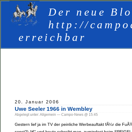
Der neue Blo
http://campo
erreichbar
20. Januar 2006
Uwe Seeler 1966 in Wembley
Abgelegt unter: Allgemein — Campo-News @ 15:45
Gestern lief ja im TV der peinliche Werbeauftakt fÃ¼r die FuÃ
sonst?) â€“ und heute schreibt man, zumindest beim SPEIGEL,