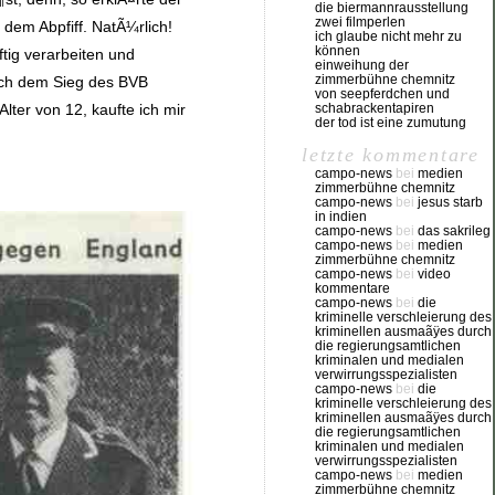
die biermannrausstellung
zwei filmperlen
dem Abpfiff. NatÃ¼rlich!
ich glaube nicht mehr zu
können
tig verarbeiten und
einweihung der
zimmerbühne chemnitz
ch dem Sieg des BVB
von seepferdchen und
schabrackentapiren
ter von 12, kaufte ich mir
der tod ist eine zumutung
letzte kommentare
campo-news
bei
medien
zimmerbühne chemnitz
campo-news
bei
jesus starb
in indien
campo-news
bei
das sakrileg
campo-news
bei
medien
zimmerbühne chemnitz
campo-news
bei
video
kommentare
campo-news
bei
die
kriminelle verschleierung des
kriminellen ausmaãÿes durch
die regierungsamtlichen
kriminalen und medialen
verwirrungsspezialisten
campo-news
bei
die
kriminelle verschleierung des
kriminellen ausmaãÿes durch
die regierungsamtlichen
kriminalen und medialen
verwirrungsspezialisten
campo-news
bei
medien
zimmerbühne chemnitz