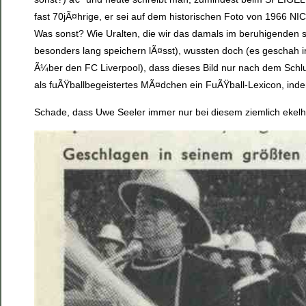
fast 70jÃ¤hrige, er sei auf dem historischen Foto von 1966 
Was sonst? Wie Uralten, die wir das damals im beruhigenden s
besonders lang speichern lÃ¤sst), wussten doch (es geschah 
Ã¼ber den FC Liverpool), dass dieses Bild nur nach dem Schlus
als fuÃŸballbegeistertes MÃ¤dchen ein FuÃŸball-Lexicon, inde
Schade, dass Uwe Seeler immer nur bei diesem ziemlich ekelha