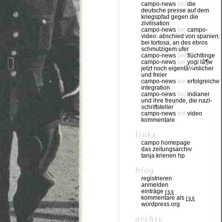
campo-news
bei
die
deutsche presse auf dem
kriegspfad gegen die
zivilisation
campo-news
bei
campo-
video: abschied von spanien:
bei tortosa, an des ebros
schmutzigem ufer
campo-news
bei
flüchtlinge
campo-news
bei
yogi lã¶w
jetzt noch eigentã¼mlicher
und freier
campo-news
bei
erfolgreiche
integration
campo-news
bei
indianer
und ihre freunde, die nazi-
schriftsteller
campo-news
bei
video
kommentare
links
campo homepage
das zeitungsarchiv
tanja krienen hp
blog
registrieren
anmelden
einträge
rss
kommentare als
rss
wordpress.org
archiv