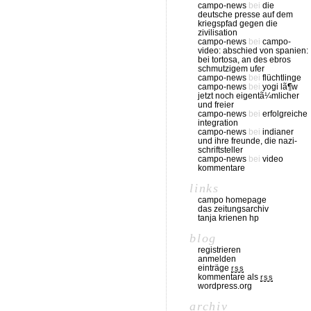
campo-news
bei
die
deutsche presse auf dem
kriegspfad gegen die
zivilisation
campo-news
bei
campo-
video: abschied von spanien:
bei tortosa, an des ebros
schmutzigem ufer
campo-news
bei
flüchtlinge
campo-news
bei
yogi lã¶w
jetzt noch eigentã¼mlicher
und freier
campo-news
bei
erfolgreiche
integration
campo-news
bei
indianer
und ihre freunde, die nazi-
schriftsteller
campo-news
bei
video
kommentare
links
campo homepage
das zeitungsarchiv
tanja krienen hp
blog
registrieren
anmelden
einträge
rss
kommentare als
rss
wordpress.org
archiv