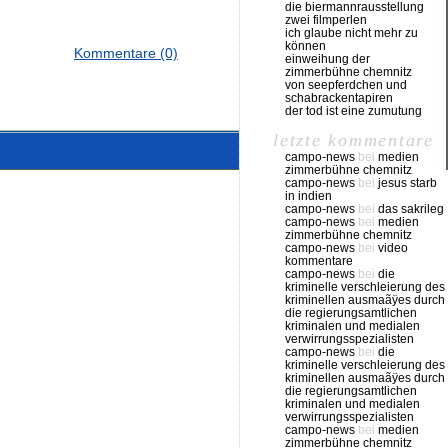
die biermannrausstellung
zwei filmperlen
ich glaube nicht mehr zu
können
Kommentare (0)
einweihung der
zimmerbühne chemnitz
von seepferdchen und
schabrackentapiren
der tod ist eine zumutung
letzte kommentare
campo-news
bei
medien
zimmerbühne chemnitz
campo-news
bei
jesus starb
in indien
campo-news
bei
das sakrileg
campo-news
bei
medien
zimmerbühne chemnitz
campo-news
bei
video
kommentare
campo-news
bei
die
kriminelle verschleierung des
kriminellen ausmaãÿes durch
die regierungsamtlichen
kriminalen und medialen
verwirrungsspezialisten
campo-news
bei
die
kriminelle verschleierung des
kriminellen ausmaãÿes durch
die regierungsamtlichen
kriminalen und medialen
verwirrungsspezialisten
campo-news
bei
medien
zimmerbühne chemnitz