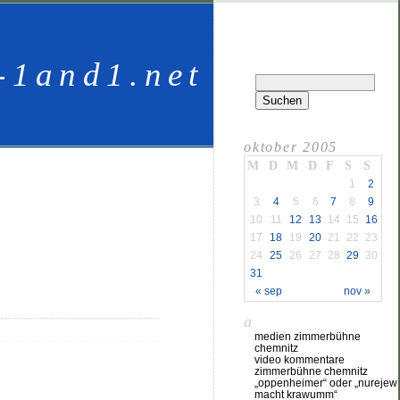
-1and1.net
oktober 2005
M
D
M
D
F
S
S
1
2
3
4
5
6
7
8
9
10
11
12
13
14
15
16
17
18
19
20
21
22
23
24
25
26
27
28
29
30
31
« sep
nov »
a
medien zimmerbühne
chemnitz
video kommentare
zimmerbühne chemnitz
„oppenheimer“ oder „nurejew
macht krawumm“