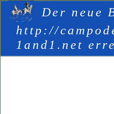
Der neue B
http://campod
1and1.net err