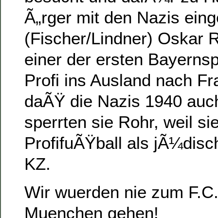
Ã„rger mit den Nazis eing
(Fischer/Lindner) Oskar R
einer der ersten Bayernsp
Profi ins Ausland nach F
daÃŸ die Nazis 1940 auc
sperrten sie Rohr, weil si
ProfifuÃŸball als jÃ¼disc
KZ.
Wir wuerden nie zum F.C
Muenchen gehen!