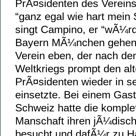
PrÃ¤sidenten des Vereins 
“ganz egal wie hart mein 
singt Campino, er “wÃ¼rd
Bayern MÃ¼nchen gehen”
Verein eben, der nach de
Weltkriegs prompt den al
PrÃ¤sidenten wieder in s
einsetzte. Bei einem Gast
Schweiz hatte die komple
Manschaft ihren jÃ¼disc
besucht und dafÃ¼r zu 