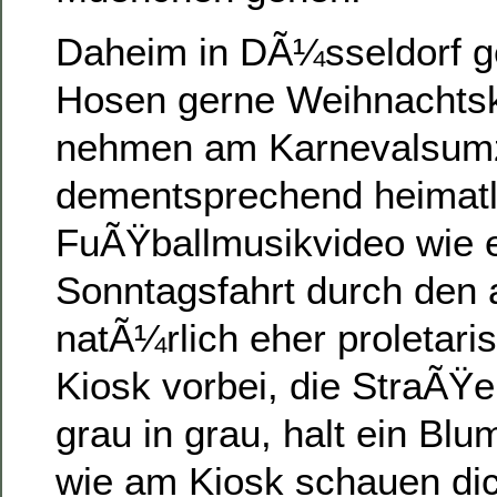
Daheim in DÃ¼sseldorf g
Hosen gerne Weihnachts
nehmen am Karnevalsumzu
dementsprechend heimatli
FuÃŸballmusikvideo wie 
Sonntagsfahrt durch den
natÃ¼rlich eher proletar
Kiosk vorbei, die StraÃŸe 
grau in grau, halt ein Bl
wie am Kiosk schauen dic