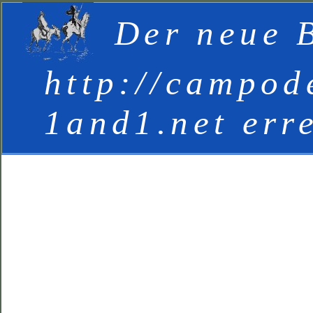
Der neue B
http://campod
1and1.net err