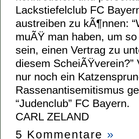
Lackstiefelclub FC Bayer
austreiben zu kÃ¶nnen: “
muÃŸ man haben, um so 
sein, einen Vertrag zu un
diesem ScheiÃŸverein?” V
nur noch ein Katzenspru
Rassenantisemitismus g
“Judenclub” FC Bayern.
CARL ZELAND
5 Kommentare
»