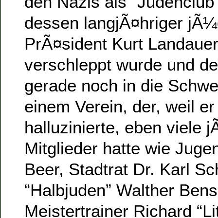
den Nazis als “Judenclub”
dessen langjÃ¤hriger jÃ¼
PrÃ¤sident Kurt Landauer
verschleppt wurde und de
gerade noch in die Schwei
einem Verein, der, weil e
halluzinierte, eben viele 
Mitglieder hatte wie Jugen
Beer, Stadtrat Dr. Karl S
“Halbjuden” Walther Ben
Meistertrainer Richard “Li