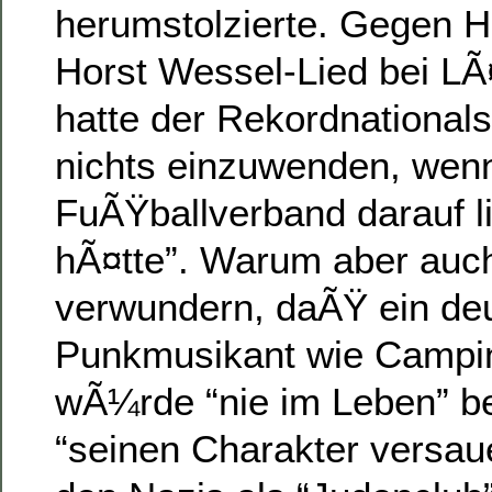
herumstolzierte. Gegen H
Horst Wessel-Lied bei LÃ
hatte der Rekordnational
nichts einzuwenden, wenn
FuÃŸballverband darauf li
hÃ¤tte”. Warum aber auch
verwundern, daÃŸ ein de
Punkmusikant wie Campin
wÃ¼rde “nie im Leben” be
“seinen Charakter versau