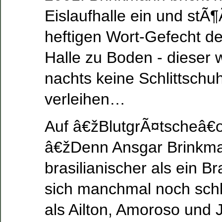
Eislaufhalle ein und stÃ
heftigen Wort-Gefecht 
Halle zu Boden - dieser 
nachts keine Schlittsch
verleihen…
Auf â€žBlutgrÃ¤tscheâ€
â€žDenn Ansgar Brinkman
brasilianischer als ein Br
sich manchmal noch sc
als Ailton, Amoroso und J