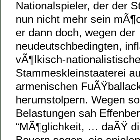
Nationalspieler, der der S
nun nicht mehr sein mÃ
er dann doch, wegen der
neudeutschbedingten, inf
vÃ¶lkisch-nationalistisch
Stammeskleinstaaterei au
armenischen FuÃŸballac
herumstolpern. Wegen so
Belastungen sah Effenber
“MÃ¶glichkeit, … daÃŸ di
Bayern sagen, sie spielen