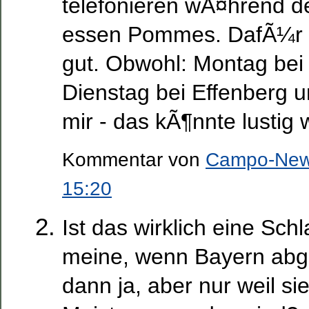
telefonieren wÃ¤hrend d
essen Pommes. DafÃ¼r b
gut. Obwohl: Montag bei B
Dienstag bei Effenberg u
mir - das kÃ¶nnte lustig
Kommentar von
Campo-Ne
15:20
Ist das wirklich eine Schl
meine, wenn Bayern abg
dann ja, aber nur weil s