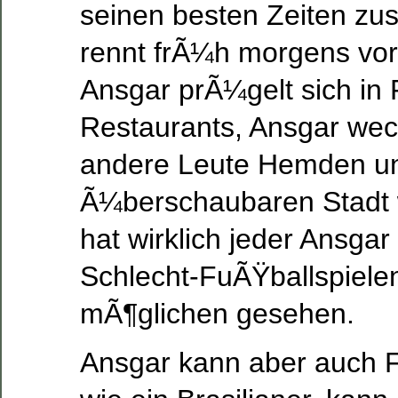
seinen besten Zeiten z
rennt frÃ¼h morgens vor 
Ansgar prÃ¼gelt sich in
Restaurants, Ansgar wec
andere Leute Hemden un
Ã¼berschaubaren Stadt
hat wirklich jeder Ansga
Schlecht-FuÃŸballspiele
mÃ¶glichen gesehen.
Ansgar kann aber auch F