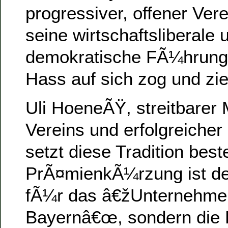
progressiver, offener Vere
seine wirtschaftsliberale 
demokratische FÃ¼hrung
Hass auf sich zog und zie
Uli HoeneÃŸ, streitbarer
Vereins und erfolgreiche
setzt diese Tradition bes
PrÃ¤mienkÃ¼rzung ist de
fÃ¼r das â€žUnternehm
Bayernâ€œ, sondern die 