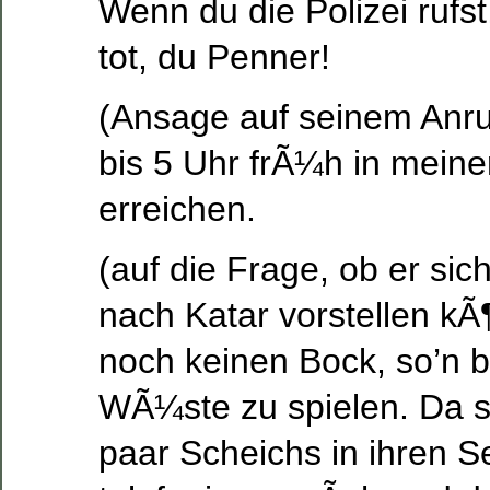
Wenn du die Polizei rufst
tot, du Penner!
(Ansage auf seinem Anru
bis 5 Uhr frÃ¼h in mein
erreichen.
(auf die Frage, ob er si
nach Katar vorstellen kÃ
noch keinen Bock, so’n b
WÃ¼ste zu spielen. Da s
paar Scheichs in ihren S