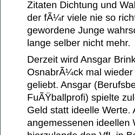
Zitaten Dichtung und Wah
der fÃ¼r viele nie so ric
gewordene Junge wahrsc
lange selber nicht mehr.
Derzeit wird Ansgar Brin
OsnabrÃ¼ck mal wieder n
geliebt. Ansgar (Berufsb
FuÃŸballprofi) spielte zul
Geld statt ideelle Werte. 
angemessenen ideellen 