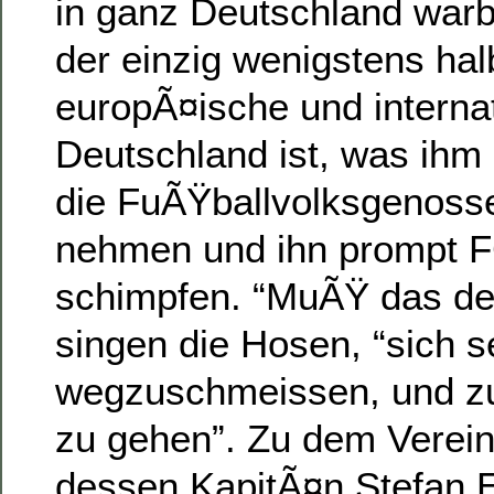
in ganz Deutschland warb
der einzig wenigstens ha
europÃ¤ische und internat
Deutschland ist, was ihm
die FuÃŸballvolksgenoss
nehmen und ihn prompt 
schimpfen. “MuÃŸ das den
singen die Hosen, “sich s
wegzuschmeissen, und z
zu gehen”. Zu dem Verein
dessen KapitÃ¤n Stefan E