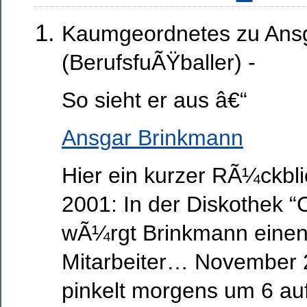
Kaumgeordnetes zu Ans
(BerufsfuÃŸballer) -
So sieht er aus â€“
Ansgar Brinkmann
Hier ein kurzer RÃ¼ckbl
2001: In der Diskothek 
wÃ¼rgt Brinkmann einen
Mitarbeiter… November 
pinkelt morgens um 6 auf