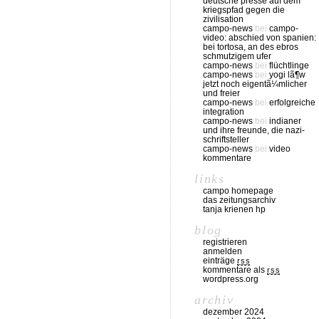
deutsche presse auf dem
kriegspfad gegen die
zivilisation
campo-news
bei
campo-
video: abschied von spanien:
bei tortosa, an des ebros
schmutzigem ufer
campo-news
bei
flüchtlinge
campo-news
bei
yogi lã¶w
jetzt noch eigentã¼mlicher
und freier
campo-news
bei
erfolgreiche
integration
campo-news
bei
indianer
und ihre freunde, die nazi-
schriftsteller
campo-news
bei
video
kommentare
links
campo homepage
das zeitungsarchiv
tanja krienen hp
blog
registrieren
anmelden
einträge
rss
kommentare als
rss
wordpress.org
archiv
dezember 2024