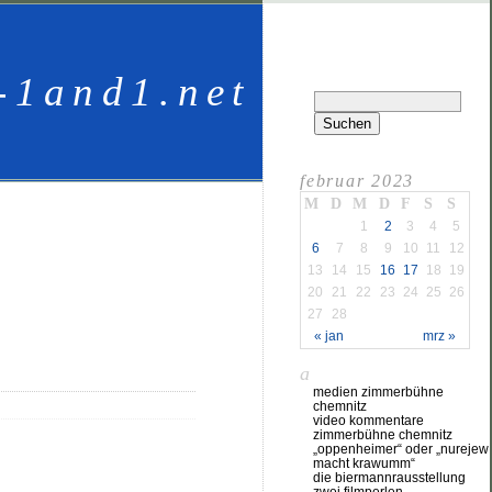
-1and1.net
februar 2023
M
D
M
D
F
S
S
1
2
3
4
5
6
7
8
9
10
11
12
13
14
15
16
17
18
19
20
21
22
23
24
25
26
27
28
« jan
mrz »
a
medien zimmerbühne
chemnitz
video kommentare
zimmerbühne chemnitz
„oppenheimer“ oder „nurejew
macht krawumm“
die biermannrausstellung