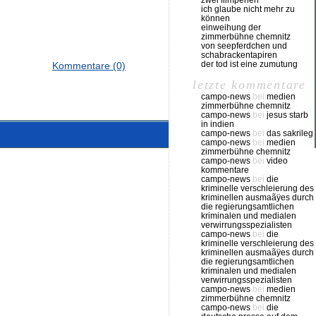
zwei filmperlen
ich glaube nicht mehr zu
können
einweihung der
zimmerbühne chemnitz
von seepferdchen und
schabrackentapiren
der tod ist eine zumutung
Kommentare (0)
letzte kommentare
campo-news
bei
medien
zimmerbühne chemnitz
campo-news
bei
jesus starb
in indien
campo-news
bei
das sakrileg
campo-news
bei
medien
zimmerbühne chemnitz
campo-news
bei
video
kommentare
campo-news
bei
die
kriminelle verschleierung des
kriminellen ausmaãÿes durch
die regierungsamtlichen
kriminalen und medialen
verwirrungsspezialisten
campo-news
bei
die
kriminelle verschleierung des
kriminellen ausmaãÿes durch
die regierungsamtlichen
kriminalen und medialen
verwirrungsspezialisten
campo-news
bei
medien
zimmerbühne chemnitz
campo-news
bei
die