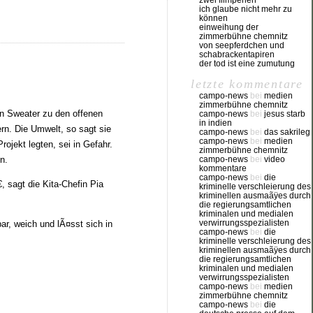
zwei filmperlen
ich glaube nicht mehr zu
können
einweihung der
zimmerbühne chemnitz
von seepferdchen und
schabrackentapiren
der tod ist eine zumutung
letzte kommentare
campo-news
bei
medien
zimmerbühne chemnitz
en Sweater zu den offenen
campo-news
bei
jesus starb
in indien
rn. Die Umwelt, so sagt sie
campo-news
bei
das sakrileg
campo-news
bei
medien
ojekt legten, sei in Gefahr.
zimmerbühne chemnitz
n.
campo-news
bei
video
kommentare
campo-news
bei
die
, sagt die Kita-Chefin Pia
kriminelle verschleierung des
kriminellen ausmaãÿes durch
die regierungsamtlichen
kriminalen und medialen
verwirrungsspezialisten
ar, weich und lÃ¤sst sich in
campo-news
bei
die
kriminelle verschleierung des
kriminellen ausmaãÿes durch
die regierungsamtlichen
kriminalen und medialen
verwirrungsspezialisten
campo-news
bei
medien
zimmerbühne chemnitz
campo-news
bei
die