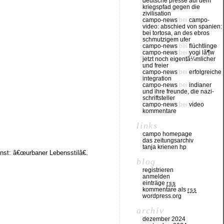
deutsche presse auf dem
kriegspfad gegen die
zivilisation
campo-news
bei
campo-
video: abschied von spanien:
bei tortosa, an des ebros
schmutzigem ufer
campo-news
bei
flüchtlinge
campo-news
bei
yogi lã¶w
jetzt noch eigentã¼mlicher
und freier
campo-news
bei
erfolgreiche
integration
campo-news
bei
indianer
und ihre freunde, die nazi-
schriftsteller
campo-news
bei
video
kommentare
links
campo homepage
das zeitungsarchiv
tanja krienen hp
nst: â€œurbaner Lebensstilâ€.
blog
registrieren
anmelden
einträge
rss
kommentare als
rss
wordpress.org
archiv
dezember 2024