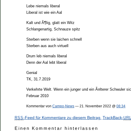
Lebe niemals liberal
Liberal ist wie ein Aal
Kalt und Ã¶lig, glatt ein Witz
Schlangenartig, Schnauze spitz
Sterben wenn sie laichen schnell
Sterben aus auch virtuell
Drum leb niemals liberal
Denn der Aal lebt liberal
Genial
TK, 31.7.2019
Verkehrte Welt. Wenn ein junger und ein Ã¤lterer Schwuler s
Februar 2010
Kommentar von
Campo-News
— 21. November 2022 @
08:34
-Feed für Kommentare zu diesem Beitrag.
TrackBack-
RSS
UR
Einen Kommentar hinterlassen