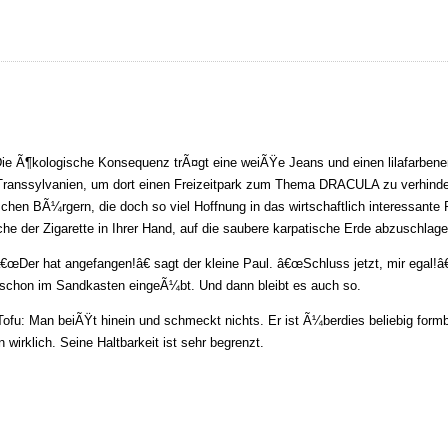
 Die Ã¶kologische Konsequenz trÃ¤gt eine weiÃŸe Jeans und einen lilafarben
h Transsylvanien, um dort einen Freizeitpark zum Thema DRACULA zu verhinde
n BÃ¼rgern, die doch so viel Hoffnung in das wirtschaftlich interessante Pr
che der Zigarette in Ihrer Hand, auf die saubere karpatische Erde abzuschlage
 â€œDer hat angefangen!â€ sagt der kleine Paul. â€œSchluss jetzt, mir egal!â€
d schon im Sandkasten eingeÃ¼bt. Und dann bleibt es auch so.
Tofu: Man beiÃŸt hinein und schmeckt nichts. Er ist Ã¼berdies beliebig formb
n wirklich. Seine Haltbarkeit ist sehr begrenzt.