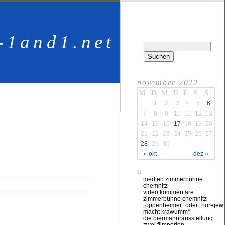
-1and1.net
november 2022
M
D
M
D
F
S
S
1
2
3
4
5
6
7
8
9
10
11
12
13
14
15
16
17
18
19
20
21
22
23
24
25
26
27
28
29
30
« okt
dez »
a
medien zimmerbühne
chemnitz
video kommentare
zimmerbühne chemnitz
„oppenheimer“ oder „nurejew
macht krawumm“
die biermannrausstellung