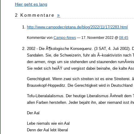
Hier geht es lang
2 Kommentare
»
http://www.campodecriptana.de/blog/2022/11/17/2283.html
Kommentar von
Campo-News
— 17. November 2022 @
08:45
2002 - Die Ã¶kologische Konsequenz. (3 SAT, 4. Juli 2002).
Sandalen. Sie, die Schweizerin, fuhr als Ã–koaktivistin nac
den armen, rings um sie stehenden und staunenden rumÃ¤nische
Sie redet sich heiÃŸ und vergisst dabei beinahe, die kalte As
Gerechtigkeit. Wenn zwei sich streiten ist es eine Streiterei.
Brausekopf-Hoppeditz. Die Gerechtigkeit wird in Deutschlan
Tofu-Liberalalalismus. Der heutige Liberalismus Ã¤hnelt dem 
allen Farben herstellen. Jeder bejaht ihn, aber niemand isst ih
Der Aal
Lebe niemals wie ein Aal
Denn der Aal lebt liberal