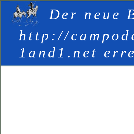
Der neue B
http://campod
1and1.net err