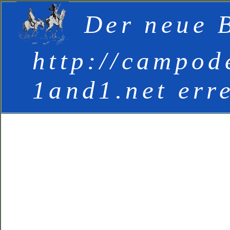
Der neue B
http://campod
1and1.net err