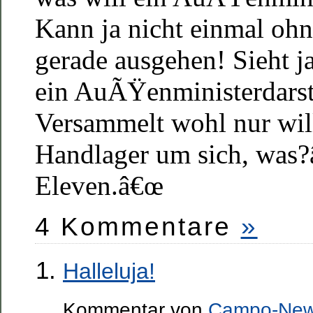
Kann ja nicht einmal oh
gerade ausgehen! Sieht j
ein AuÃŸenministerdarst
Versammelt wohl nur wil
Handlager um sich, was
Eleven.â€œ
4 Kommentare
»
Halleluja!
Kommentar von
Campo-Ne