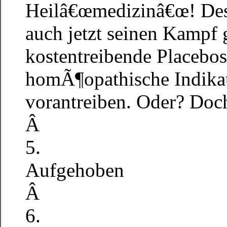
Heilâ€œmedizinâ€œ! Des
auch jetzt seinen Kampf
kostentreibende Placebo
homÃ¶opathische Indika
vorantreiben. Oder? Doch
Â
5.
Aufgehoben
Â
6.