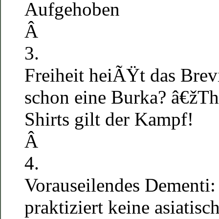
Aufgehoben
Â
3.
Freiheit heiÃŸt das Brevi
schon eine Burka? â€žTh
Shirts gilt der Kampf!
Â
4.
Vorauseilendes Dementi:
praktiziert keine asiatisc