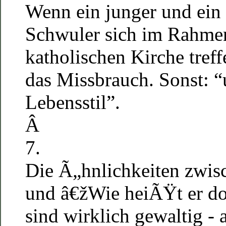
Wenn ein junger und ein 
Schwuler sich im Rahme
katholischen Kirche tref
das Missbrauch. Sonst: “
Lebensstil”.
Â
7.
Die Ã„hnlichkeiten zwi
und â€žWie heiÃŸt er d
sind wirklich gewaltig -