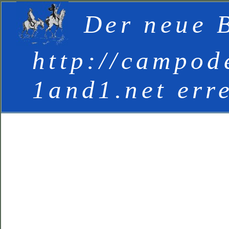
Der neue B
http://campod
1and1.net err