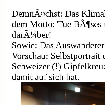
DemnÃ¤chst: Das Klimah
dem Motto: Tue BÃ¶ses 
darÃ¼ber!
Sowie: Das Auswanderer
Vorschau: Selbstportrait
Schweizer (!) Gipfelkreu
damit auf sich hat.