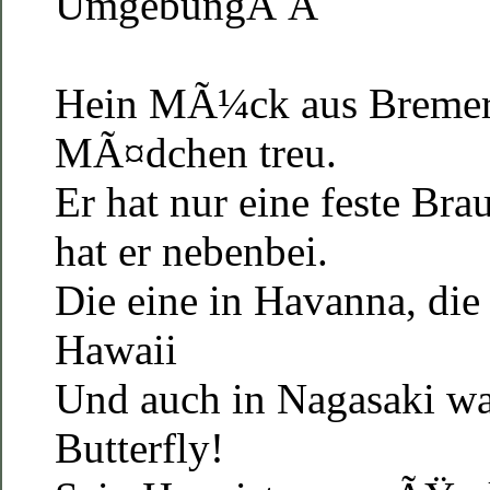
Umgebung
Â Â
Hein MÃ¼ck aus Bremerh
MÃ¤dchen treu.
Er hat nur eine feste Bra
hat er nebenbei.
Die eine in Havanna, die
Hawaii
Und auch in Nagasaki war
Butterfly!