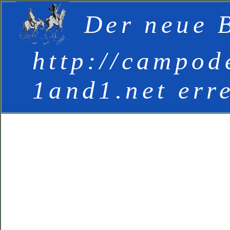
Der neue B
http://campod
1and1.net err