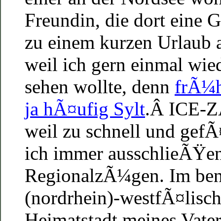
Freundin, die dort eine Ga
zu einem kurzen Urlaub an
weil ich gern einmal wi
sehen wollte, denn
frÃ¼h
ja hÃ¤ufig Sylt
.Â ICE-Z
weil zu schnell und gefÃ
ich immer ausschlieÃŸe
RegionalzÃ¼gen. Im ben
(nordrhein)-westfÃ¤lisc
Heimatstadt meines Vater