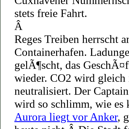
Cuxhavener Nummernsch
stets freie Fahrt.
Â
Reges Treiben herrscht 
Containerhafen. Ladung
gelÃ¶scht, das GeschÃ¤
wieder. CO2 wird gleich
neutralisiert. Der Captain
wird so schlimm, wie e
Aurora liegt vor Anker
, 