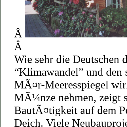
Â
Â
Wie sehr die Deutschen 
“Klimawandel” und den 
MÃ¤r-Meeresspiegel wirk
MÃ¼nze nehmen, zeigt si
BautÃ¤tigkeit auf dem P
Deich. Viele Neubauproje