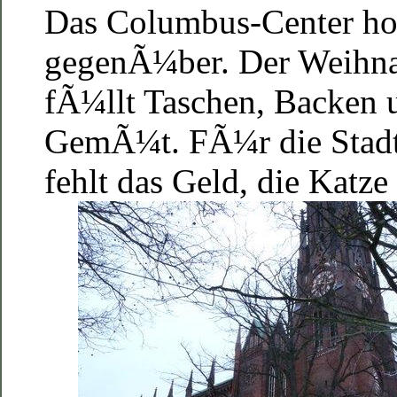
Das Columbus-Center ho
gegenÃ¼ber. Der Weihn
fÃ¼llt Taschen, Backen 
GemÃ¼t. FÃ¼r die Stad
fehlt das Geld, die Katze 