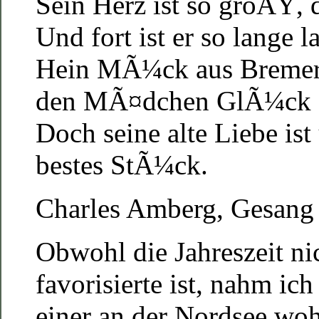
Sein Herz ist so groÃŸ, 
Und fort ist er so lange l
Hein MÃ¼ck aus Bremerh
den MÃ¤dchen GlÃ¼ck
Doch seine alte Liebe ist
bestes StÃ¼ck.
Charles Amberg, Gesang
Obwohl die Jahreszeit ni
favorisierte ist, nahm ic
einer an der Nordsee wo