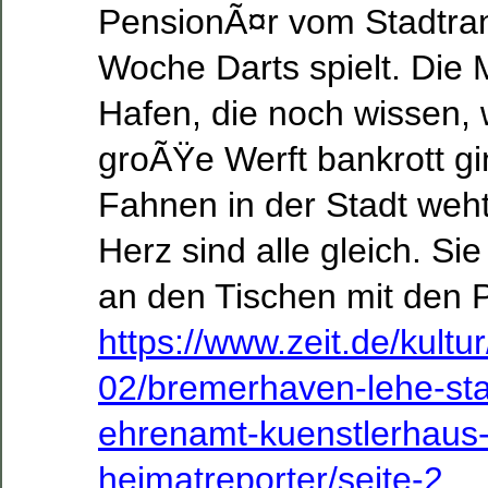
PensionÃ¤r vom Stadtran
Woche Darts spielt. Di
Hafen, die noch wissen, w
groÃŸe Werft bankrott g
Fahnen in der Stadt weh
Herz sind alle gleich. Si
an den Tischen mit den P
https://www.zeit.de/kultu
02/bremerhaven-lehe-stad
ehrenamt-kuenstlerhaus
heimatreporter/seite-2