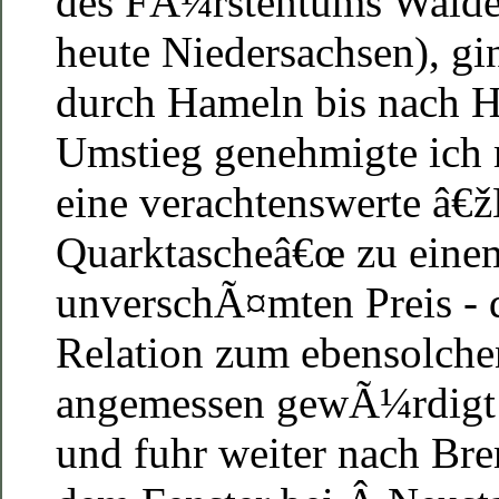
des FÃ¼rstentums Walde
heute Niedersachsen), gi
durch Hameln bis nach 
Umstieg genehmigte ich 
eine verachtenswerte â€ž
Quarktascheâ€œ zu eine
unverschÃ¤mten Preis - d
Relation zum ebensolch
angemessen gewÃ¼rdigt 
und fuhr weiter nach Bre