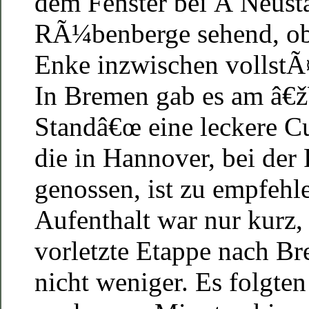
dem Fenster bei
Â
Neust
RÃ¼benberge sehend, ob
Enke inzwischen vollstÃ¤
In Bremen gab es am â€
Standâ€œ eine leckere C
die in Hannover, bei de
genossen, ist zu empfehle
Aufenthalt war nur kurz,
vorletzte Etappe nach B
nicht weniger. Es folgte