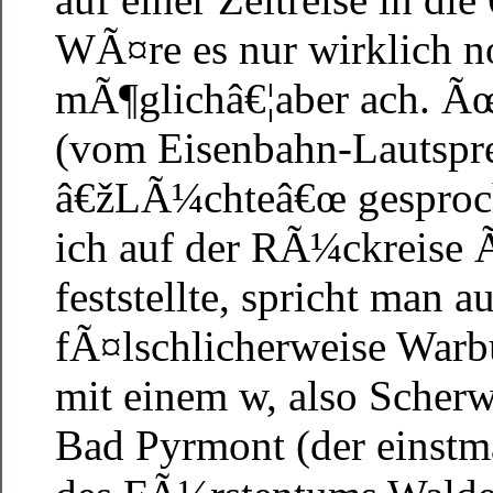
WÃ¤re es nur wirklich n
mÃ¶glichâ€¦aber ach. 
(vom Eisenbahn-Lautspre
â€žLÃ¼chteâ€œ gesproch
ich auf der RÃ¼ckreise 
feststellte, spricht man a
fÃ¤lschlicherweise Warb
mit einem w, also Scher
Bad Pyrmont (der einstm