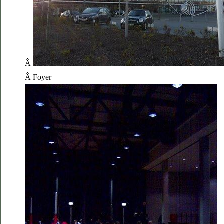
Â
Â Foyer