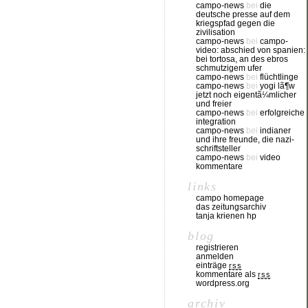
campo-news
bei
die
deutsche presse auf dem
kriegspfad gegen die
zivilisation
campo-news
bei
campo-
video: abschied von spanien:
bei tortosa, an des ebros
schmutzigem ufer
campo-news
bei
flüchtlinge
campo-news
bei
yogi lã¶w
jetzt noch eigentã¼mlicher
und freier
campo-news
bei
erfolgreiche
integration
campo-news
bei
indianer
und ihre freunde, die nazi-
schriftsteller
campo-news
bei
video
kommentare
links
campo homepage
das zeitungsarchiv
tanja krienen hp
blog
registrieren
anmelden
einträge
rss
kommentare als
rss
wordpress.org
archiv