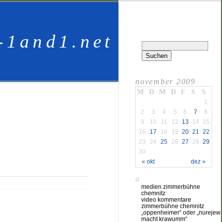
-1and1.net
november 2009
M
D
M
D
F
S
S
1
2
3
4
5
6
7
8
9
10
11
12
13
14
15
16
17
18
19
20
21
22
23
24
25
26
27
28
29
30
« okt
dez »
a
medien zimmerbühne
chemnitz
video kommentare
zimmerbühne chemnitz
„oppenheimer“ oder „nurejew
macht krawumm“