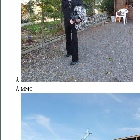
Â
Â MMC