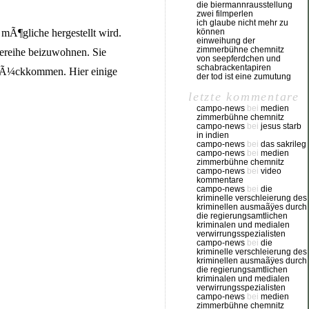
die biermannrausstellung
zwei filmperlen
ich glaube nicht mehr zu
können
mÃ¶gliche hergestellt wird.
einweihung der
zimmerbühne chemnitz
dereihe beizuwohnen. Sie
von seepferdchen und
schabrackentapiren
 zurÃ¼ckkommen. Hier einige
der tod ist eine zumutung
letzte kommentare
campo-news
bei
medien
zimmerbühne chemnitz
campo-news
bei
jesus starb
in indien
campo-news
bei
das sakrileg
campo-news
bei
medien
zimmerbühne chemnitz
campo-news
bei
video
kommentare
campo-news
bei
die
kriminelle verschleierung des
kriminellen ausmaãÿes durch
die regierungsamtlichen
kriminalen und medialen
verwirrungsspezialisten
campo-news
bei
die
kriminelle verschleierung des
kriminellen ausmaãÿes durch
die regierungsamtlichen
kriminalen und medialen
verwirrungsspezialisten
campo-news
bei
medien
zimmerbühne chemnitz