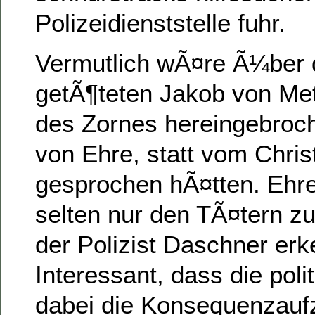
Polizeidienststelle fuhr.
Vermutlich wÃ¤re Ã¼ber 
getÃ¶teten Jakob von Met
des Zornes hereingebroc
von Ehre, statt vom Chri
gesprochen hÃ¤tten. Ehre
selten nur den TÃ¤tern z
der Polizist Daschner er
Interessant, dass die poli
dabei die Konsequenzauf