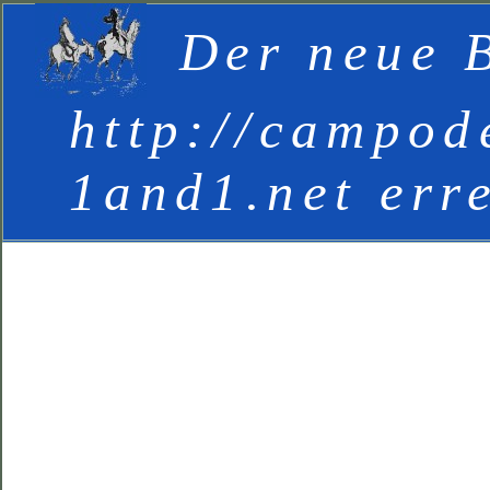
Der neue B
http://campod
1and1.net err