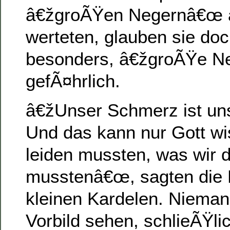
â€žgroÃŸen Negernâ€œ 
werteten, glauben sie do
besonders, â€žgroÃŸe N
gefÃ¤hrlich.
â€žUnser Schmerz ist un
Und das kann nur Gott wi
leiden mussten, was wir
musstenâ€œ, sagten die E
kleinen Kardelen. Niemand
Vorbild sehen, schlieÃŸlic