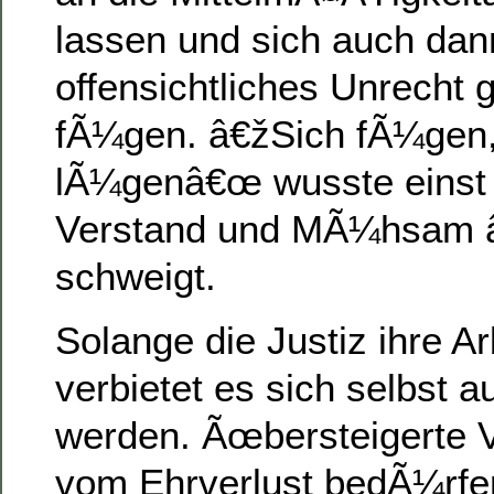
lassen und sich auch dan
offensichtliches Unrecht 
fÃ¼gen. â€žSich fÃ¼gen,
lÃ¼genâ€œ wusste einst d
Verstand und MÃ¼hsam â
schweigt.
Solange die Justiz ihre Ar
verbietet es sich selbst 
werden. Ãœbersteigerte V
vom Ehrverlust bedÃ¼rfen