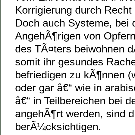
Korrigierung durch Recht
Doch auch Systeme, bei 
AngehÃ¶rigen von Opfern
des TÃ¤ters beiwohnen 
somit ihr gesundes Rach
befriedigen zu kÃ¶nnen (
oder gar â€“ wie in arab
â€“ in Teilbereichen bei d
angehÃ¶rt werden, sind 
berÃ¼cksichtigen.