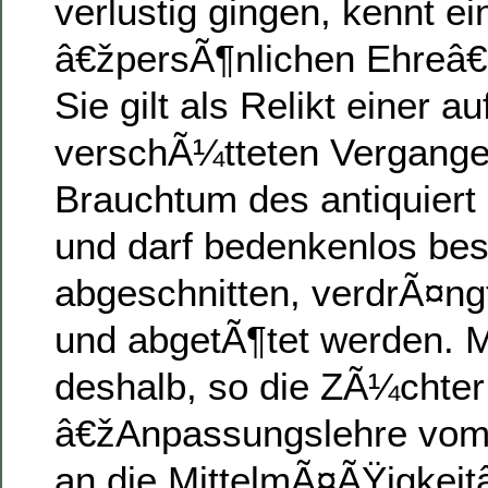
verlustig gingen, kennt e
â€žpersÃ¶nlichen Ehreâ€
Sie gilt als Relikt einer a
verschÃ¼tteten Vergangen
Brauchtum des antiquier
und darf bedenkenlos bes
abgeschnitten, verdrÃ¤n
und abgetÃ¶tet werden. 
deshalb, so die ZÃ¼chter
â€žAnpassungslehre vom 
an die MittelmÃ¤ÃŸigkeit