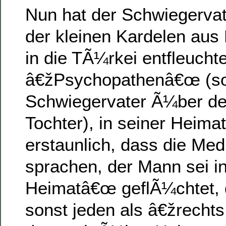
Nun hat der Schwiegerva
der kleinen Kardelen aus
in die TÃ¼rkei entfleucht
â€žPsychopathenâ€œ (so
Schwiegervater Ã¼ber de
Tochter), in seiner Heima
erstaunlich, dass die Me
sprachen, der Mann sei i
Heimatâ€œ geflÃ¼chtet, 
sonst jeden als â€žrecht