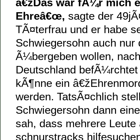
â€žDas war fÃ¼r mich e
Ehreâ€œ,
sagte der 49jÃ¤
TÃ¤terfrau und er habe s
Schwiegersohn auch nur d
Ã¼bergeben wollen, nac
Deutschland befÃ¼rchtet
kÃ¶nne ein â€žEhrenmor
werden. TatsÃ¤chlich stel
Schwiegersohn dann eine F
sah, dass mehrere Leute a
schnurstracks hilfesuche