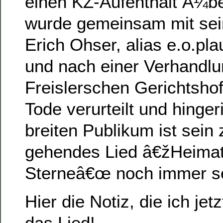
einen KZ-Aufenthalt Ã¼b
wurde gemeinsam mit se
Erich Ohser, alias e.o.pl
und nach einer Verhandl
Freislerschen Gerichtsh
Tode verurteilt und hinger
breiten Publikum ist sein
gehendes Lied â€žHeimat
Sterneâ€œ noch immer se
Hier die Notiz, die ich je
das Lied!