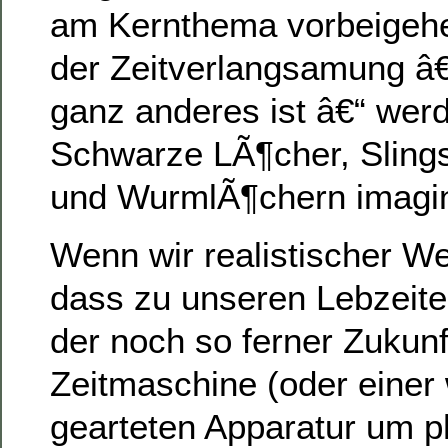
am Kernthema vorbeigeh
der Zeitverlangsamung â
ganz anderes ist â€“ wer
Schwarze LÃ¶cher, Slings
und WurmlÃ¶chern imagin
Wenn wir realistischer Wei
dass zu unseren Lebzeit
der noch so ferner Zukunf
Zeitmaschine (oder einer
gearteten Apparatur um p