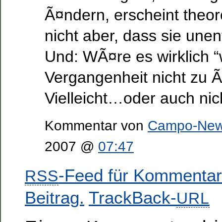
Ã¤ndern, erscheint theor
nicht aber, dass sie unen
Und: WÃ¤re es wirklich 
Vergangenheit nicht zu 
Vielleicht…oder auch ni
Kommentar von
Campo-Ne
2007 @
07:47
-Feed für Kommentar
RSS
Beitrag.
TrackBack-
URL