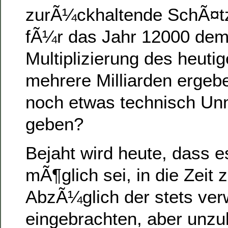
zurÃ¼ckhaltende SchÃ¤
fÃ¼r das Jahr 12000 dem
Multiplizierung des heut
mehrere Milliarden ergeb
noch etwas technisch Un
geben?
Bejaht wird heute, dass e
mÃ¶glich sei, in die Zeit 
AbzÃ¼glich der stets ver
eingebrachten, aber unzul