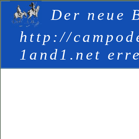
Der neue B
http://campod
1and1.net err