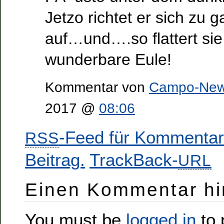
Jetzo richtet er sich zu
auf…und….so flattert sie 
wunderbare Eule!
Kommentar von
Campo-Ne
2017 @
08:06
-Feed für Kommentar
RSS
Beitrag.
TrackBack-
URL
Einen Kommentar hi
You must be
logged in
to 