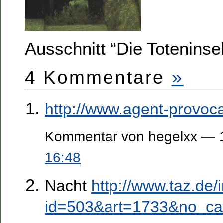
Ausschnitt “Die Toteninse
4 Kommentare
»
http://www.agent-provoc
Kommentar von hegelxx — 1
16:48
Nacht
http://www.taz.de/
id=503&art=1733&no_c