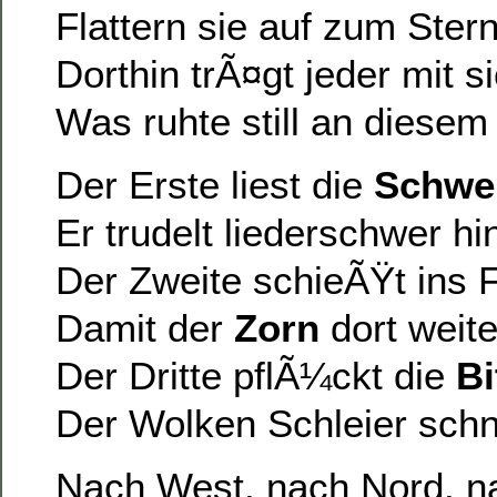
Flattern sie auf zum Ster
Dorthin trÃ¤gt jeder mit si
Was ruhte still an diesem
Der Erste liest die
Schwe
Er trudelt liederschwer hi
Der Zweite schieÃŸt ins 
Damit der
Zorn
dort weite
Der Dritte pflÃ¼ckt die
Bi
Der Wolken Schleier schne
Nach West, nach Nord, n