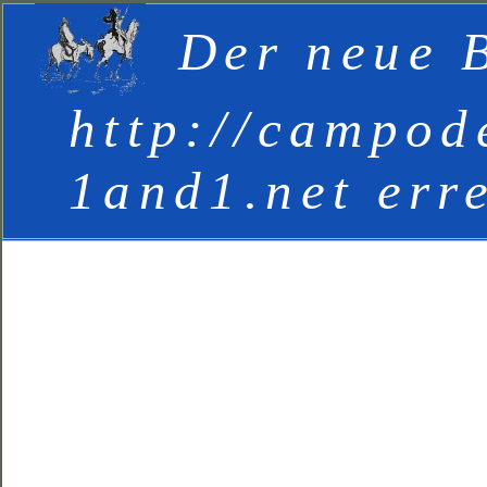
Der neue B
http://campod
1and1.net err