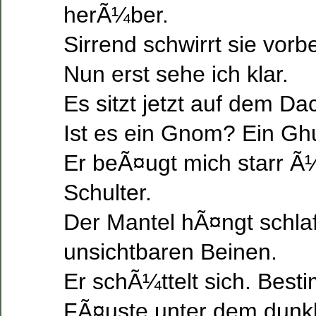
herÃ¼ber.
Sirrend schwirrt sie vorbe
Nun erst sehe ich klar.
Es sitzt jetzt auf dem 
Ist es ein Gnom? Ein Gh
Er beÃ¤ugt mich starr Ã¼
Schulter.
Der Mantel hÃ¤ngt schla
unsichtbaren Beinen.
Er schÃ¼ttelt sich. Besti
FÃ¤uste unter dem dunkl