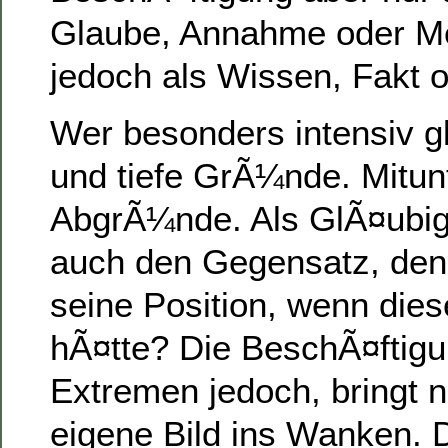
Glaube, Annahme oder Me
jedoch als Wissen, Fakt o
Wer besonders intensiv gla
und tiefe GrÃ¼nde. Mitun
AbgrÃ¼nde. Als GlÃ¤ubig
auch den Gegensatz, de
seine Position, wenn dies
hÃ¤tte? Die BeschÃ¤ftigu
Extremen jedoch, bringt n
eigene Bild ins Wanken. D