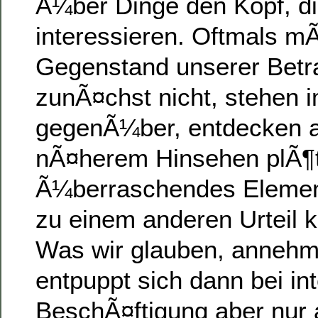
Ã¼ber Dinge den Kopf, di
interessieren. Oftmals m
Gegenstand unserer Betr
zunÃ¤chst nicht, stehen i
gegenÃ¼ber, entdecken a
nÃ¤herem Hinsehen plÃ¶t
Ã¼berraschendes Element
zu einem anderen Urteil 
Was wir glauben, annehm
entpuppt sich dann bei in
BeschÃ¤ftigung aber nur a