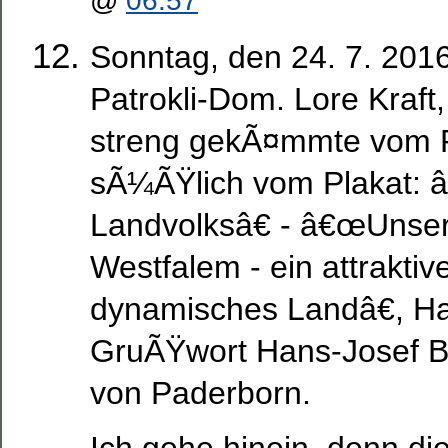
@
06:57
Sonntag, den 24. 7. 2016
Patrokli-Dom. Lore Kraft,
streng gekÃ¤mmte vom R
sÃ¼ÃŸlich vom Plakat: 
Landvolksâ€ - â€œUnser
Westfalem - ein attraktiv
dynamisches Landâ€, Ha
GruÃŸwort Hans-Josef Be
von Paderborn.