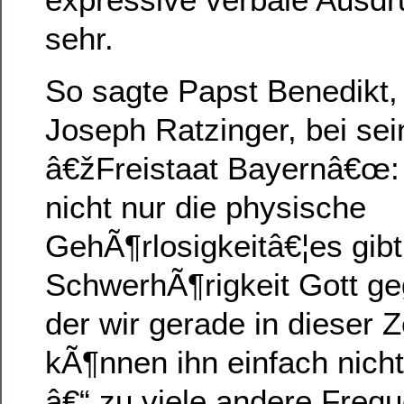
sehr.
So sagte Papst Benedikt,
Joseph Ratzinger, bei se
â€žFreistaat Bayernâ€œ:
nicht nur die physische
GehÃ¶rlosigkeitâ€¦es gibt
SchwerhÃ¶rigkeit Gott g
der wir gerade in dieser Z
kÃ¶nnen ihn einfach nich
â€“ zu viele andere Freq