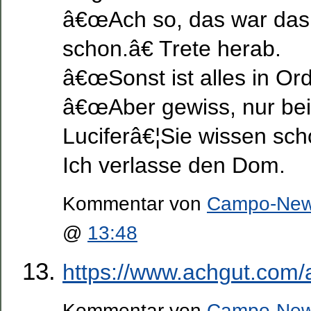
â€œAch so, das war das.
schon.â€ Trete herab.
â€œSonst ist alles in Or
â€œAber gewiss, nur bei
Luciferâ€¦Sie wissen sch
Ich verlasse den Dom.
Kommentar von
Campo-Ne
@
13:48
https://www.achgut.com/a
Kommentar von
Campo-Ne