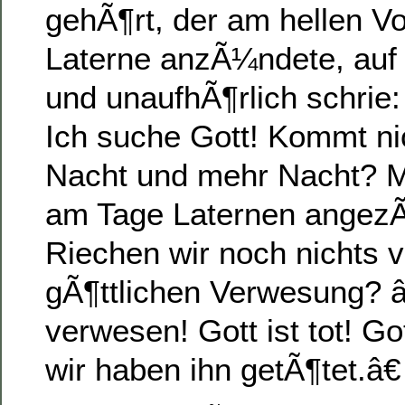
gehÃ¶rt, der am hellen Vo
Laterne anzÃ¼ndete, auf 
und unaufhÃ¶rlich schrie:
Ich suche Gott! Kommt ni
Nacht und mehr Nacht? 
am Tage Laternen angez
Riechen wir noch nichts 
gÃ¶ttlichen Verwesung? 
verwesen! Gott ist tot! Got
wir haben ihn getÃ¶tet.â€