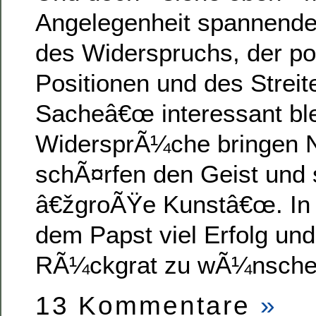
Angelegenheit spannender
des Widerspruchs, der po
Positionen und des Streit
Sacheâ€œ interessant ble
WidersprÃ¼che bringen N
schÃ¤rfen den Geist und 
â€žgroÃŸe Kunstâ€œ. In 
dem Papst viel Erfolg und
RÃ¼ckgrat zu wÃ¼nsche
13 Kommentare
»