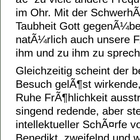
im Ohr. Mit der SchwerhÃ¶
Taubheit Gott gegenÃ¼ber 
natÃ¼rlich auch unsere F
ihm und zu ihm zu sprech
Gleichzeitig scheint der 
Besuch gelÃ¶st wirkende,
Ruhe FrÃ¶hlichkeit ausst
singend redende, aber ste
intellektueller SchÃ¤rfe 
Benedikt, zweifelnd und w