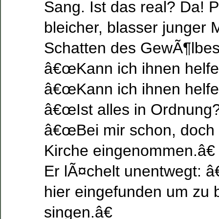
Sang. Ist das real? Da! P
bleicher, blasser junger 
Schatten des GewÃ¶lbes, 
â€œKann ich ihnen helfe
â€œKann ich ihnen helf
â€œIst alles in Ordnung?
â€œBei mir schon, doch L
Kirche eingenommen.â€
Er lÃ¤chelt unentwegt: 
hier eingefunden um zu 
singen.â€