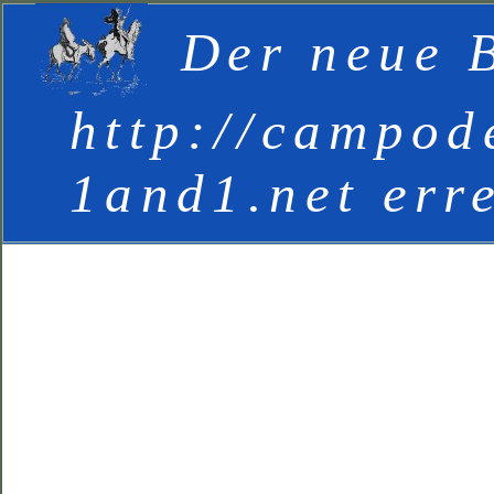
Der neue B
http://campod
1and1.net err