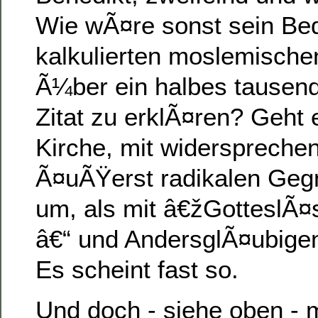
Wie wÃ¤re sonst sein Be
kalkulierten moslemisch
Ã¼ber ein halbes tausend
Zitat zu erklÃ¤ren? Geht 
Kirche, mit widerspreche
Ã¤uÃŸerst radikalen Geg
um, als mit â€žGotteslÃ
â€“ und AndersglÃ¤ubigen
Es scheint fast so.
Und doch - siehe oben - 