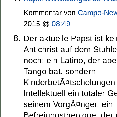
Kommentar von
Campo-Ne
2015 @
08:49
Der aktuelle Papst ist ke
Antichrist auf dem Stuhle
noch: ein Latino, der ab
Tango bat, sondern
KinderbetÃ¤tschelungen
Intellektuell ein totaler 
seinem VorgÃ¤nger, ein
Befreiungstheologe, der n