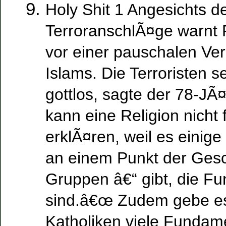
Holy Shit 1 Angesichts d
TerroranschlÃ¤ge warnt 
vor einer pauschalen Ver
Islams. Die Terroristen s
gottlos, sagte der 78-JÃ
kann eine Religion nicht
erklÃ¤ren, weil es einig
an einem Punkt der Gesc
Gruppen â€“ gibt, die F
sind.â€œ Zudem gebe es
Katholiken viele Fundame