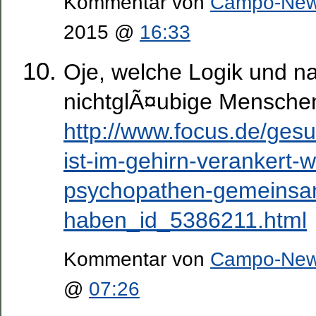
Kommentar von
Campo-Ne
2015 @
16:33
Oje, welche Logik und n
nichtglÃ¤ubige Menschen
http://www.focus.de/gesu
ist-im-gehirn-verankert-w
psychopathen-gemeinsa
haben_id_5386211.html
Kommentar von
Campo-Ne
@
07:26