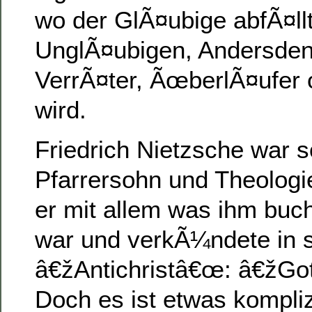
wo der GlÃ¤ubige abfÃ¤ll
UnglÃ¤ubigen, Andersde
VerrÃ¤ter, ÃœberlÃ¤ufer 
wird.
Friedrich Nietzsche war s
Pfarrersohn und Theologi
er mit allem was ihm buch
war und verkÃ¼ndete in 
â€žAntichristâ€œ: â€žGot
Doch es ist etwas kompliz