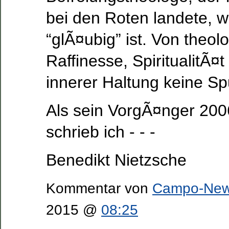
bei den Roten landete, w
“glÃ¤ubig” ist. Von theol
Raffinesse, SpiritualitÃ¤t
innerer Haltung keine Sp
Als sein VorgÃ¤nger 200
schrieb ich - - -
Benedikt Nietzsche
Kommentar von
Campo-Ne
2015 @
08:25