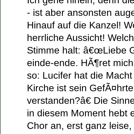
Ich gehe hinein, denn die
- ist aber ansonsten auge
Hinauf auf die Kanzel! W
herrliche Aussicht! Welch
Stimme halt: â€œLiebe 
einde-ende. HÃ¶ret mich a
so: Lucifer hat die Macht
Kirche ist sein GefÃ¤hrte
verstanden?â€ Die Sinn
in diesem Moment hebt e
Chor an, erst ganz leise,