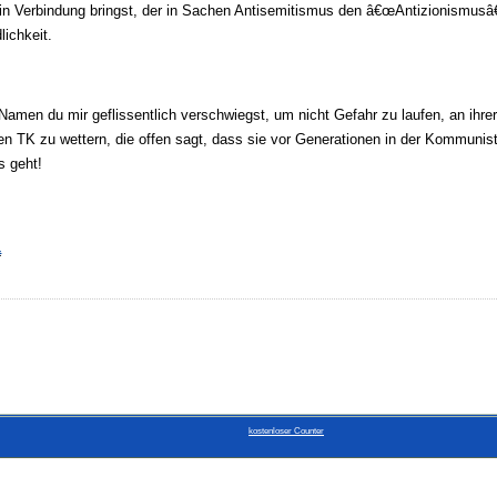
n Verbindung bringst, der in Sachen Antisemitismus den â€œAntizionismusâ
lichkeit.
n Namen du mir geflissentlich verschwiegst, um nicht Gefahr zu laufen, an ihr
n TK zu wettern, die offen sagt, dass sie vor Generationen in der Kommunist
s geht!
L
kostenloser Counter