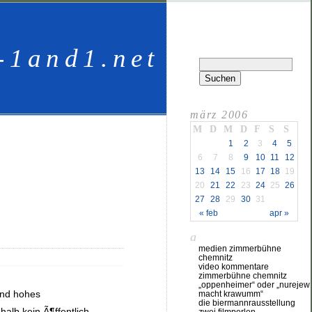
-1and1.net
märz 2006
M
D
M
D
F
S
S
1
2
3
4
5
6
7
8
9
10
11
12
13
14
15
16
17
18
19
20
21
22
23
24
25
26
27
28
29
30
31
« feb
apr »
a
medien zimmerbühne
chemnitz
video kommentare
zimmerbühne chemnitz
„oppenheimer“ oder „nurejew
und hohes
macht krawumm“
die biermannrausstellung
halb kein Ã¶ffentlich