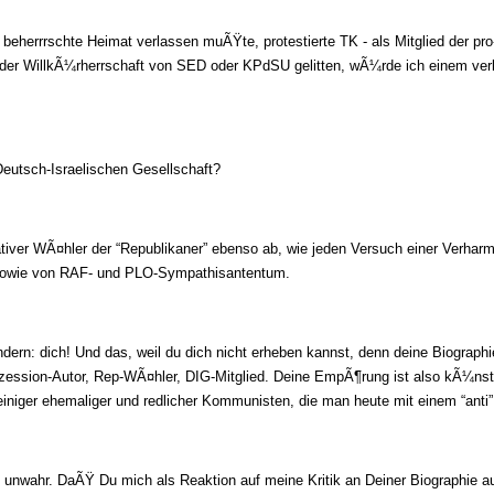
errrschte Heimat verlassen muÃŸte, protestierte TK - als Mitglied der pro-t
r der WillkÃ¼rherrschaft von SED oder KPdSU gelitten, wÃ¼rde ich einem v
Deutsch-Israelischen Gesellschaft?
ativer WÃ¤hler der “Republikaner” ebenso ab, wie jeden Versuch einer Verhar
 sowie von RAF- und PLO-Sympathisantentum.
dern: dich! Und das, weil du dich nicht erheben kannst, denn deine Biographie 
zession-Autor, Rep-WÃ¤hler, DIG-Mitglied. Deine EmpÃ¶rung ist also kÃ¼nstl
 einiger ehemaliger und redlicher Kommunisten, die man heute mit einem “ant
 unwahr. DaÃŸ Du mich als Reaktion auf meine Kritik an Deiner Biographie a