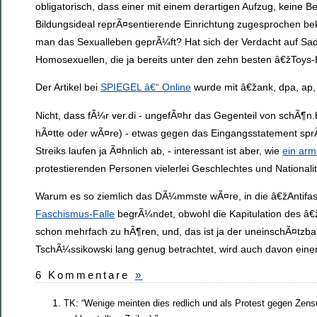
obligatorisch, dass einer mit einem derartigen Aufzug, keine B
Bildungsideal reprÃ¤sentierende Einrichtung zugesprochen 
man das Sexualleben geprÃ¼ft? Hat sich der Verdacht auf S
Homosexuellen, die ja bereits unter den zehn besten â€žTo
Der Artikel bei
SPIEGEL â€“ Online
wurde mit â€žank, dpa, ap,
Nicht, dass fÃ¼r ver.di - ungefÃ¤hr das Gegenteil von schÃ¶
hÃ¤tte oder wÃ¤re) - etwas gegen das Eingangsstatement sprÃ¤
Streiks laufen ja Ã¤hnlich ab, - interessant ist aber, wie
ein arm
protestierenden Personen vielerlei Geschlechtes und Nationali
Warum es so ziemlich das DÃ¼mmste wÃ¤re, in die â€žAntifas
Faschismus-Falle
begrÃ¼ndet, obwohl die Kapitulation des â€ž
schon mehrfach zu hÃ¶ren, und, das ist ja der uneinschÃ¤tzb
TschÃ¼ssikowski lang genug betrachtet, wird auch davon ei
6 Kommentare
»
TK: “Wenige meinten dies redlich und als Protest gegen Ze