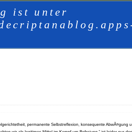
g ist unter
decriptanablog.apps
ielgerichtetheit, permanente Selbstreflexion, konsequente AbwÃ¤gung 
en wir als legitimes Mittel im Kampf um Befreiung.” ist leider nur des