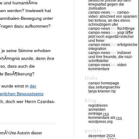
deutsche presse auf dem
che und humanitÃ¤re
kriegspfad gegen die
zivilisation
en werden? Inwieweit hat
campo-news
bei
campo-
video: abschied von spanien:
Kannibalen-Bewegung unter
bei tortosa, an des ebros
schmutzigem ufer
n Fragen dazu aufkommen?
campo-news
bei
flüchtlinge
campo-news
bei
yogi lã¶w
jetzt noch eigentã¼mlicher
und freier
campo-news
bei
erfolgreiche
integration
, je seine Stimme erhoben
campo-news
bei
indianer
und ihre freunde, die nazi-
erhÃ¤ngnis wurde, denn ihre
schriftsteller
campo-news
bei
video
 so, dass auch die
kommentare
ende BevÃ¶lkerung?
links
campo homepage
 wurde einst in
der
das zeitungsarchiv
tanja krienen hp
rlichen Bewusstseins
blog
ch, doch wer Herrn Czardas-
registrieren
anmelden
einträge
rss
kommentare als
rss
wordpress.org
archiv
emÃ¼hte Autorin dieser
dezember 2024