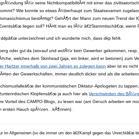
egrÃ¼ndung fÃ¼r seine NichtkompatibilitÃ¤t mit einer das zivilisatoris
bekommt? Wie konnte so etwas Ã¼berhaupt zum Staatsexamen zugelass
adomasochismus bestÃ¤tigt? GehÃ¶rt der Mann zum neuen Trend der 
ys-Eventsâ€œ liegen soll? HÃ¤lt man es fÃ¼r â€žStammtischâ€œ, wen
 ddpâ€œ unterzeichnet und ich wunderte mich, dass dkp fehlt.
n.berg oder gul.da (worauf und wofÃ¼r kein Gewerker gekommen, resp.
che, welches dem Skinhead (jaja, ein linker, wird er betonen) zum V
er Hartzer innerhalb von zwei Jahren so zulegen kann
aber ist es nicht
tÃ¤ten der Gewerkschaften, immer deutlich dicker sind als die arbeit
chismusfalleâ€œ der kommunistischen Diktatur-Apologeten zu tappen,
unterirdischen Klopfensâ€œ ja auch hier als
Verschwinden des BÃ¼rge
are Vorteil des CAMPO-Blogs, zu lesen war (am Geruch arbeiten wir no
nen ersten Hauch spÃ¼ren…kÃ¶nnen).
nsur im Allgemeinen (so die immer um den â€žKampf gegen das Unrechtâ€œ b