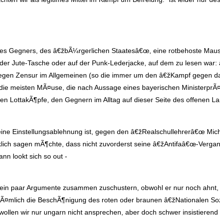
 des Gegners, des â€žbÃ¼rgerlichen Staatesâ€œ, eine rotbehoste Mau
 Jute-Tasche oder auf der Punk-Lederjacke, auf dem zu lesen war: 
 gegen Zensur im Allgemeinen (so die immer um den â€žKampf gegen
den die meisten MÃ¤use, die nach Aussage eines bayerischen Ministerpr
en LottakÃ¶pfe, den Gegnern im Alltag auf dieser Seite des offenen La
ine Einstellungsablehnung ist, gegen den â€žRealschullehrerâ€œ Mi
cklich sagen mÃ¶chte, dass nicht zuvorderst seine â€žAntifaâ€œ-Verg
nn lookt sich so out -
, ein paar Argumente zusammen zuschustern, obwohl er nur noch ahnt
 nÃ¤mlich die BeschÃ¶nigung des roten oder braunen â€žNationalen So
len wir nur ungarn nicht ansprechen, aber doch schwer insistierend f