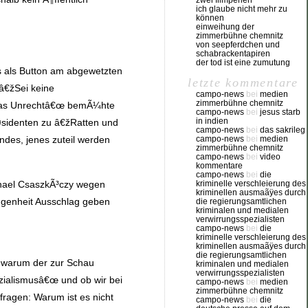
zwei filmperlen
ich glaube nicht mehr zu
können
einweihung der
zimmerbühne chemnitz
von seepferdchen und
schabrackentapiren
der tod ist eine zumutung
s als Button am abgewetzten
letzte kommentare
â€žSei keine
campo-news
bei
medien
zimmerbühne chemnitz
 das Unrechtâ€œ bemÃ¼hte
campo-news
bei
jesus starb
in indien
Ã¤sidenten zu â€žRatten und
campo-news
bei
das sakrileg
campo-news
bei
medien
ndes, jenes zuteil werden
zimmerbühne chemnitz
campo-news
bei
video
kommentare
campo-news
bei
die
chael CsaszkÃ³czy wegen
kriminelle verschleierung des
kriminellen ausmaãÿes durch
angenheit Ausschlag geben
die regierungsamtlichen
kriminalen und medialen
verwirrungsspezialisten
campo-news
bei
die
kriminelle verschleierung des
kriminellen ausmaãÿes durch
die regierungsamtlichen
, warum der zur Schau
kriminalen und medialen
verwirrungsspezialisten
zialismusâ€œ und ob wir bei
campo-news
bei
medien
zimmerbühne chemnitz
ragen: Warum ist es nicht
campo-news
bei
die