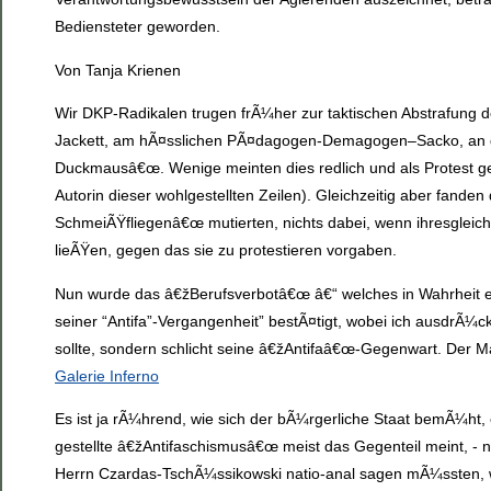
Bediensteter geworden.
Von Tanja Krienen
Wir DKP-Radikalen trugen frÃ¼her zur taktischen Abstrafung
Jackett, am hÃ¤sslichen PÃ¤dagogen-Demagogen–Sacko, an der
Duckmausâ€œ. Wenige meinten dies redlich und als Protest
Autorin dieser wohlgestellten Zeilen). Gleichzeitig aber fan
SchmeiÃŸfliegenâ€œ mutierten, nichts dabei, wenn ihresgleich
lieÃŸen, gegen das sie zu protestieren vorgaben.
Nun wurde das â€žBerufsverbotâ€œ â€“ welches in Wahrheit e
seiner “Antifa”-Vergangenheit” bestÃ¤tigt, wobei ich ausdrÃ¼
sollte, sondern schlicht seine â€žAntifaâ€œ-Gegenwart. Der Ma
Galerie Inferno
Es ist ja rÃ¼hrend, wie sich der bÃ¼rgerliche Staat bemÃ¼ht
gestellte â€žAntifaschismusâ€œ meist das Gegenteil meint, -
Herrn Czardas-TschÃ¼ssikowski natio-anal sagen mÃ¼ssten, wol