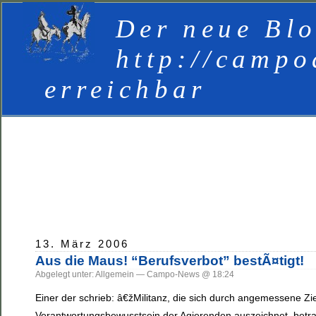
Der neue Blo
http://campo
erreichbar
13. März 2006
Aus die Maus! “Berufsverbot” bestÃ¤tigt!
Abgelegt unter: Allgemein — Campo-News @ 18:24
Einer der schrieb: â€žMilitanz, die sich durch angemessene Z
Verantwortungsbewusstsein der Agierenden auszeichnet, betracht