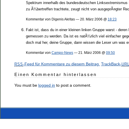
Spektrum innerhalb des bundesdeutschen Linksextremismus i
zu Ã¼bertreffen trachtete, zeugt nicht von ausgeprÃ¤gter Red
Kommentar von Digenis Akritas — 20. März 2006 @
18:23
Fakt ist, dass du in einer kleinen linken Gruppe warst - dere
gemessen zu werden. Da ist es natÃ¼rlich viel einfacher gege
doch mal her, deine Gruppe, dann wissen die Leser um was e
Kommentar von
Campo-News
— 21. März 2006 @
09:50
-Feed für Kommentare zu diesem Beitrag.
TrackBack-
RSS
UR
Einen Kommentar hinterlassen
You must be
logged in
to post a comment.