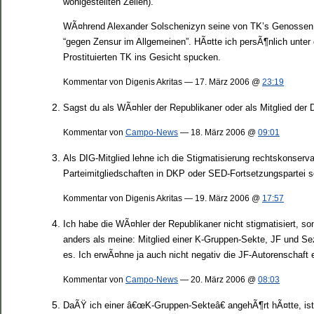
wohlgestellten Zeilen).”
WÃ¤hrend Alexander Solschenizyn seine von TK’s Genossen beh
“gegen Zensur im Allgemeinen”. HÃ¤tte ich persÃ¶nlich unte
Prostituierten TK ins Gesicht spucken.
Kommentar von Digenis Akritas — 17. März 2006 @
23:19
Sagst du als WÃ¤hler der Republikaner oder als Mitglied der 
Kommentar von
Campo-News
— 18. März 2006 @
09:01
Als DIG-Mitglied lehne ich die Stigmatisierung rechtskonserv
Parteimitgliedschaften in DKP oder SED-Fortsetzungspartei
Kommentar von Digenis Akritas — 19. März 2006 @
17:57
Ich habe die WÃ¤hler der Republikaner nicht stigmatisiert, son
anders als meine: Mitglied einer K-Gruppen-Sekte, JF und Se
es. Ich erwÃ¤hne ja auch nicht negativ die JF-Autorenschaft
Kommentar von
Campo-News
— 20. März 2006 @
08:03
DaÃŸ ich einer â€œK-Gruppen-Sekteâ€ angehÃ¶rt hÃ¤tte, ist