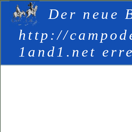
Der neue B
http://campod
1and1.net err