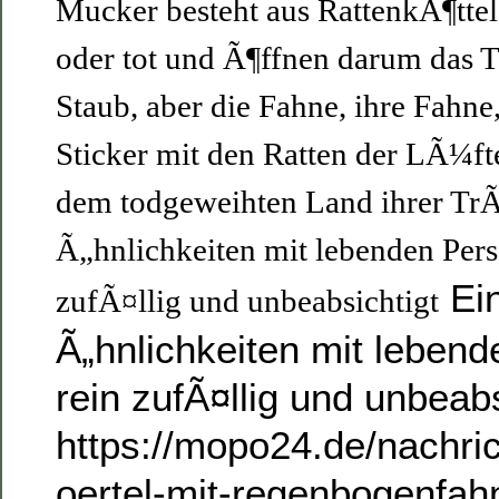
Mucker besteht aus RattenkÃ¶ttel.
oder tot und Ã¶ffnen darum das To
Staub, aber die Fahne, ihre Fahne
Sticker mit den Ratten der LÃ¼ft
dem todgeweihten Land ihrer Tr
Ã„hnlichkeiten mit lebenden Pers
Ein
zufÃ¤llig und unbeabsichtigt
Ã„hnlichkeiten mit leben
rein zufÃ¤llig und unbeabs
https://mopo24.de/nachric
oertel-mit-regenbogenfah