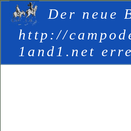
Der neue B
http://campod
1and1.net err