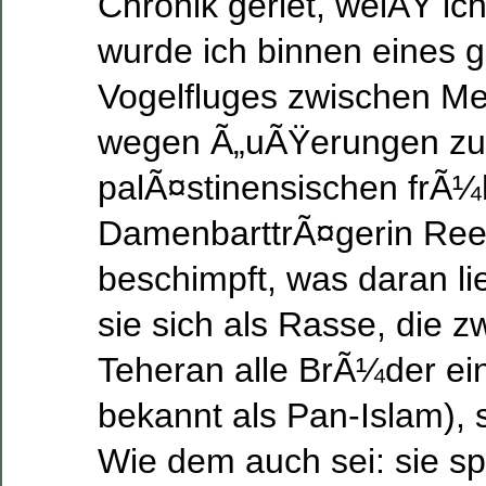
Chronik geriet, weiÃŸ ich 
wurde ich binnen eines 
Vogelfluges zwischen M
wegen Ã„uÃŸerungen zu
palÃ¤stinensischen frÃ¼
DamenbarttrÃ¤gerin Reem
beschimpft, was daran l
sie sich als Rasse, die 
Teheran alle BrÃ¼der ein
bekannt als Pan-Islam), s
Wie dem auch sei: sie sp