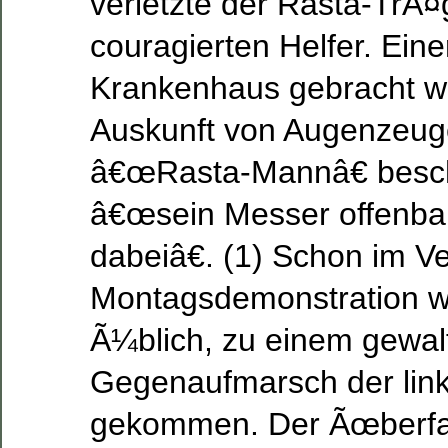
verletzte der Rasta-TrÃ¤
couragierten Helfer. Eine
Krankenhaus gebracht w
Auskunft von Augenzeuge
â€œRasta-Mannâ€ besch
â€œsein Messer offenbar 
dabeiâ€. (1) Schon im Ve
Montagsdemonstration w
Ã¼blich, zu einem gewal
Gegenaufmarsch der lin
gekommen. Der Ãœberfall