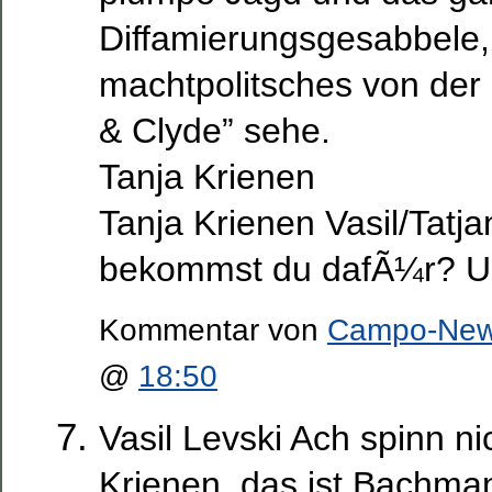
Diffamierungsgesabbele, 
machtpolitsches von der 
& Clyde” sehe.
Tanja Krienen
Tanja Krienen Vasil/Tatj
bekommst du dafÃ¼r? U
Kommentar von
Campo-Ne
@
18:50
Vasil Levski Ach spinn ni
Krienen, das ist Bachma