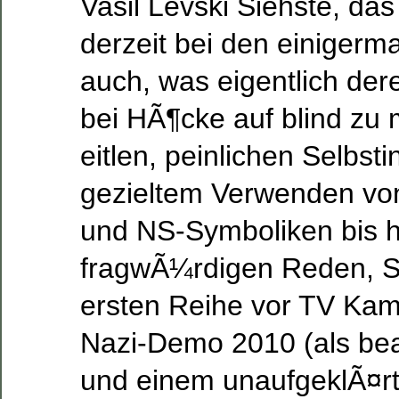
Vasil Levski Siehste, das
derzeit bei den einiger
auch, was eigentlich dere
bei HÃ¶cke auf blind zu
eitlen, peinlichen Selbst
gezieltem Verwenden von
und NS-Symboliken bis h
fragwÃ¼rdigen Reden, Sc
ersten Reihe vor TV Kam
Nazi-Demo 2010 (als bea
und einem unaufgeklÃ¤rt