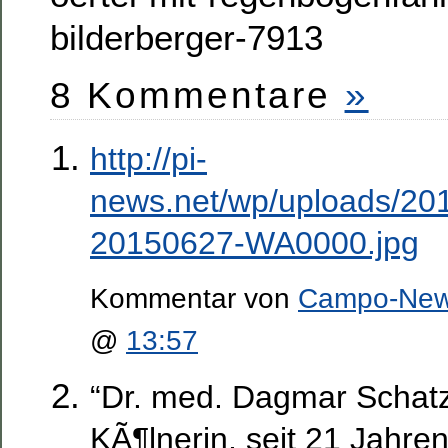
bilderberger-7913
8 Kommentare
»
http://pi-
news.net/wp/uploads/20
20150627-WA0000.jpg
Kommentar von
Campo-Ne
@
13:57
“Dr. med. Dagmar Schatz
KÃ¶lnerin, seit 21 Jahren