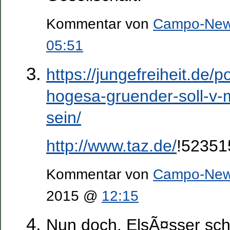
Kommentar von
Campo-Ne
05:51
https://jungefreiheit.de/
hogesa-gruender-soll-v
sein/
http://www.taz.de/
!52351
Kommentar von
Campo-Ne
2015 @
12:15
Nun doch. ElsÃ¤sser sch