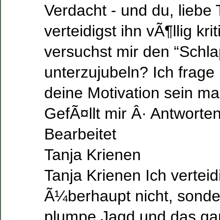
Verdacht - und du, liebe
verteidigst ihn vÃ¶llig kri
versuchst mir den “Schla
unterzujubeln? Ich frage
deine Motivation sein m
GefÃ¤llt mir Â· Antworte
Bearbeitet
Tanja Krienen
Tanja Krienen Ich verteid
Ã¼berhaupt nicht, sonder
plumpe Jagd und das ga