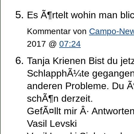
Es Ã¶rtelt wohin man blic
Kommentar von
Campo-Ne
2017 @
07:24
Tanja Krienen Bist du jetz
SchlapphÃ¼te gegangen?
anderen Probleme. Du Ã¶
schÃ¶n derzeit.
GefÃ¤llt mir Â· Antworten
Vasil Levski