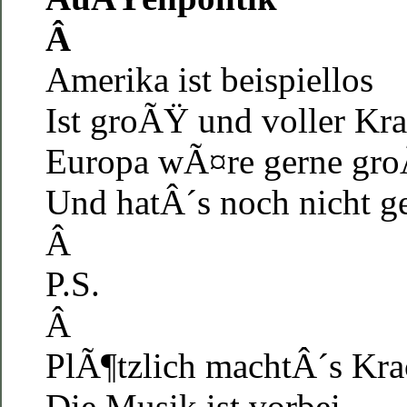
Â
Amerika ist beispiellos
Ist groÃŸ und voller Kra
Europa wÃ¤re gerne gr
Und hatÂ´s noch nicht ge
Â
P.S.
Â
PlÃ¶tzlich machtÂ´s Kra
Die Musik ist vorbei