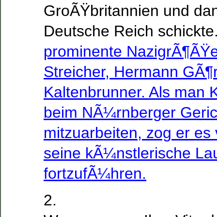
GroÃŸbritannien und dan
Deutsche Reich schickte
prominente NazigrÃ¶ÃŸen
Streicher, Hermann GÃ¶r
Kaltenbrunner. Als man K
beim NÃ¼rnberger Geric
mitzuarbeiten, zog er es
seine kÃ¼nstlerische La
fortzufÃ¼hren.
2.