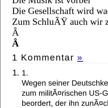
Die Gesellschaft wird w
Zum SchluÃŸ auch wir 
Â
Â
1 Kommentar
»
1.
Wegen seiner Deutschke
zum militÃ¤rischen US-
beordert, der ihn zunÃ¤c