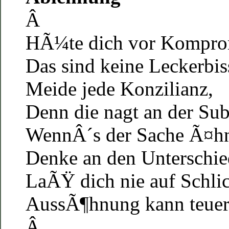
Â
HÃ¼te dich vor Kompro
Das sind keine Leckerbis
Meide jede Konzilianz,
Denn die nagt an der Sub
WennÂ´s der Sache Ã¤hnl
Denke an den Unterschie
LaÃŸ dich nie auf Schlic
AussÃ¶hnung kann teuer 
Â