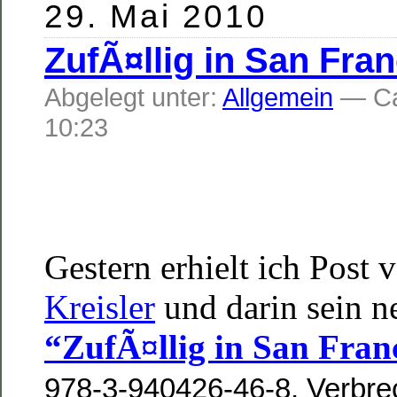
29. Mai 2010
ZufÃ¤llig in San Fra
Abgelegt unter:
Allgemein
— C
10:23
Gestern erhielt ich Post
Kreisler
und darin sein n
“ZufÃ¤llig in San Fran
978-3-940426-46-8, Verbre