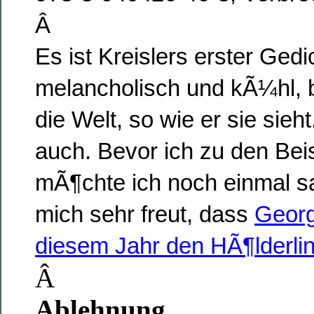
Â
Es ist Kreislers erster Gedi
melancholisch und kÃ¼hl, b
die Welt, so wie er sie sieh
auch. Bevor ich zu den Be
mÃ¶chte ich noch einmal s
mich sehr freut, dass
Georg
diesem Jahr den HÃ¶lderlin
Â
Ablehnung