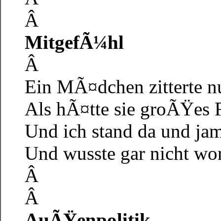
Â
MitgefÃ¼hl
Â
Ein MÃ¤dchen zitterte nu
Als hÃ¤tte sie groÃŸes 
Und ich stand da und ja
Und wusste gar nicht w
Â
Â
AuÃŸenpolitik