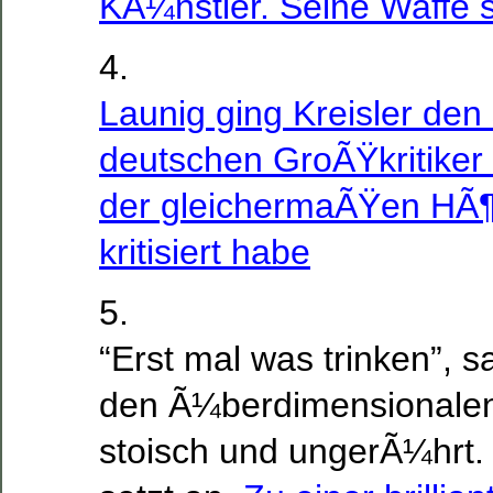
KÃ¼nstler. Seine Waffe s
4.
Launig ging Kreisler den 
deutschen GroÃŸkritiker 
der gleichermaÃŸen HÃ¶l
kritisiert habe
5.
“Erst mal was trinken”, 
den Ã¼berdimensionalen 
stoisch und ungerÃ¼hrt. 