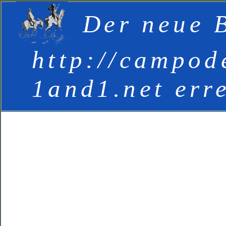
Der neue B
http://campod
1and1.net err