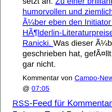
setzt an.
Zu einer brillia
humorvollen und ziemlich
Ã¼ber eben den Initiator
HÃ¶lderlin-Literaturpreis
Ranicki.
Was dieser Ã¼be
geschrieben hat, gefÃ¤llt
gar nicht.
Kommentar von
Campo-Ne
@
07:05
-Feed für Kommentar
RSS