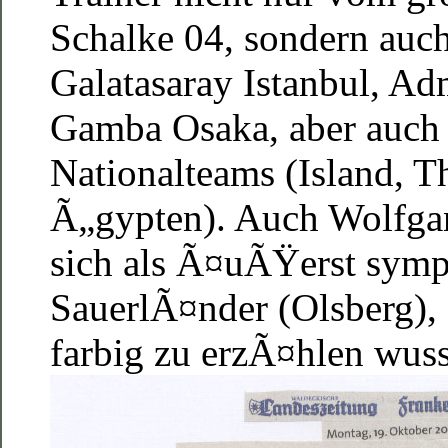
Schalke 04, sondern auc
Galatasaray Istanbul, A
Gamba Osaka, aber auch
Nationalteams (Island, T
Ã„gypten). Auch Wolfgan
sich als Ã¤uÃŸerst symp
SauerlÃ¤nder (Olsberg),
farbig zu erzÃ¤hlen wuss