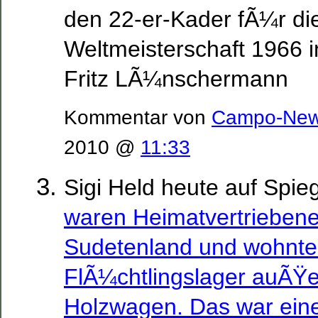
den 22-er-Kader fÃ¼r di
Weltmeisterschaft 1966 i
Fritz LÃ¼nschermann
Kommentar von
Campo-Ne
2010 @
11:33
Sigi Held heute auf Spieg
waren Heimatvertrieben
Sudetenland und wohnte
FlÃ¼chtlingslager auÃŸe
Holzwagen. Das war eine