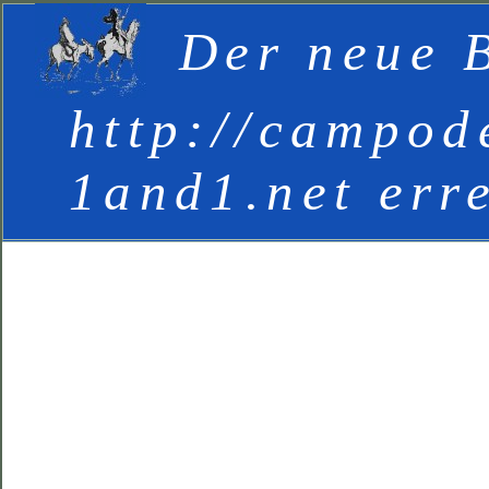
Der neue B
http://campod
1and1.net err