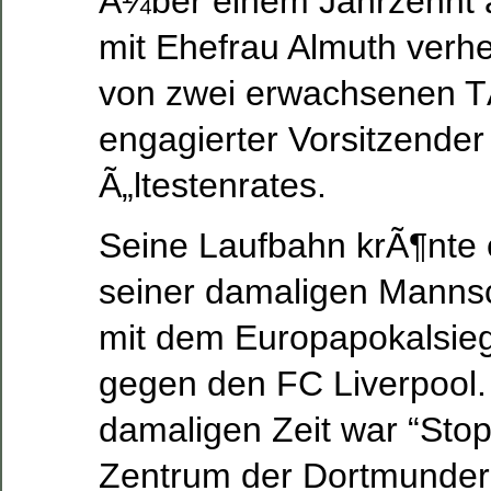
Ã¼ber einem Jahrzehnt a
mit Ehefrau Almuth verhe
von zwei erwachsenen TÃ
engagierter Vorsitzender
Ã„ltestenrates.
Seine Laufbahn krÃ¶nte 
seiner damaligen Manns
mit dem Europapokalsie
gegen den FC Liverpool. 
damaligen Zeit war “Stop
Zentrum der Dortmunder