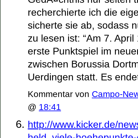
recherchierte ich die ei
sicherte sie ab, sodass 
zu lesen ist: “Am 7. Apri
erste Punktspiel im neue
zwischen Borussia Dort
Uerdingen statt. Es endet
Kommentar von
Campo-Ne
@
18:41
http://www.kicker.de/news
held_viele-hoehepunkte-