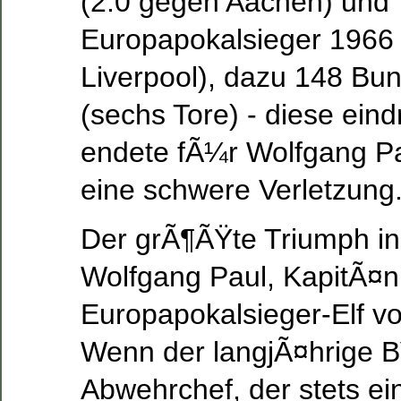
(2:0 gegen Aachen) und
Europapokalsieger 1966 
Liverpool), dazu 148 Bun
(sechs Tore) - diese eind
endete fÃ¼r Wolfgang P
eine schwere Verletzung
Der grÃ¶ÃŸte Triumph in
Wolfgang Paul, KapitÃ¤n
Europapokalsieger-Elf v
Wenn der langjÃ¤hrige 
Abwehrchef, der stets ei