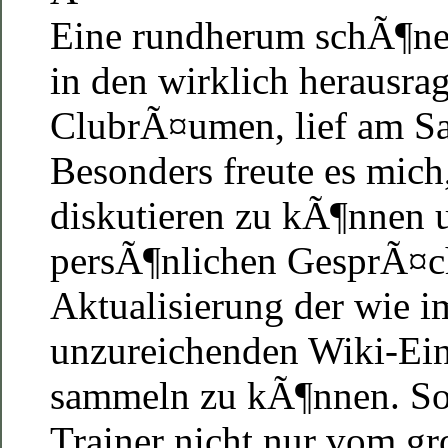
Eine rundherum schÃ¶ne 
in den wirklich herausr
ClubrÃ¤umen, lief am Sa
Besonders freute es mich
diskutieren zu kÃ¶nnen 
persÃ¶nlichen GesprÃ¤
Aktualisierung der wie 
unzureichenden Wiki-Ei
sammeln zu kÃ¶nnen. So 
Trainer nicht nur vom g