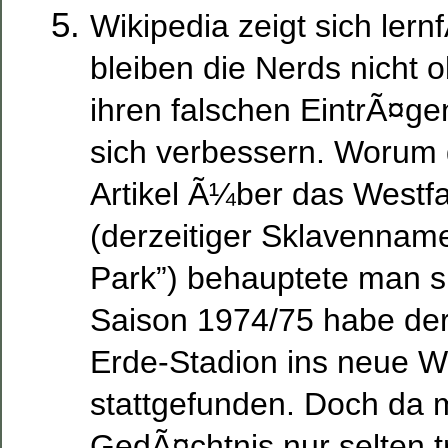
Wikipedia zeigt sich lern
bleiben die Nerds nicht o
ihren falschen EintrÃ¤ge
sich verbessern. Worum 
Artikel Ã¼ber das Westf
(derzeitiger Sklavenname
Park”) behauptete man 
Saison 1974/75 habe d
Erde-Stadion ins neue W
stattgefunden. Doch da 
GedÃ¤chtnis nur selten 