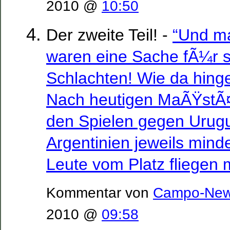
2010 @
10:50
Der zweite Teil! -
“Und m
waren eine Sache fÃ¼r s
Schlachten! Wie da hing
Nach heutigen MaÃŸstÃ¤
den Spielen gegen Urug
Argentinien jeweils mind
Leute vom Platz fliegen
Kommentar von
Campo-Ne
2010 @
09:58