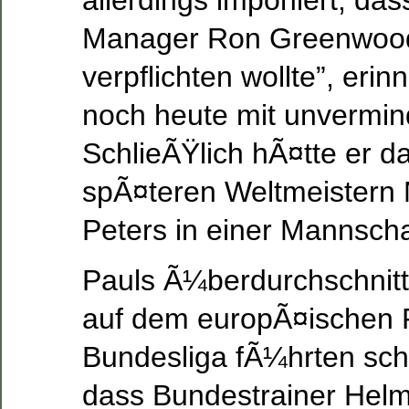
Manager Ron Greenwood
verpflichten wollte”, erin
noch heute mit unvermin
SchlieÃŸlich hÃ¤tte er d
spÃ¤teren Weltmeistern 
Peters in einer Mannschaf
Pauls Ã¼berdurchschnitt
auf dem europÃ¤ischen P
Bundesliga fÃ¼hrten sch
dass Bundestrainer Helm