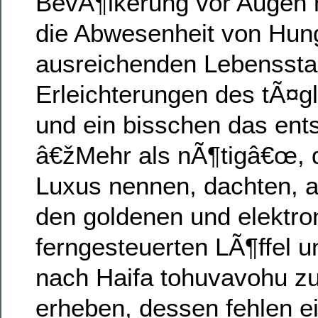
BevÃ¶lkerung vor Augen h
die Abwesenheit von Hunge
ausreichenden Lebensstan
Erleichterungen des tÃ¤g
und ein bisschen das ent
â€žMehr als nÃ¶tigâ€œ, 
Luxus nennen, dachten, a
den goldenen und elektro
ferngesteuerten LÃ¶ffel u
nach Haifa tohuvavohu z
erheben, dessen fehlen e