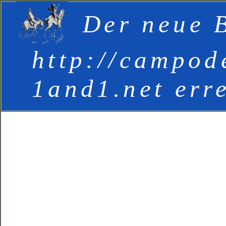
Der neue B
http://campod
1and1.net err