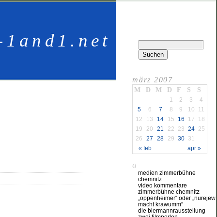
-1and1.net
märz 2007
M
D
M
D
F
S
S
1
2
3
4
5
6
7
8
9
10
11
12
13
14
15
16
17
18
19
20
21
22
23
24
25
26
27
28
29
30
31
« feb
apr »
a
medien zimmerbühne
chemnitz
video kommentare
zimmerbühne chemnitz
„oppenheimer“ oder „nurejew
macht krawumm“
die biermannrausstellung