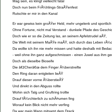
Mag sein, es klingt vielleicht fatal
Doch nun beim FrÃ¼hlings-StraÃŸenfest
Rutschte er mir in den Kanal
Er war gewiss kein groÃŸer Held, mehr ungelenk und sportlich 
Ohne Fortune, nicht mal Verstand - dunkele Pfade des Geschi
Doch wie er so die Zeitung las, an seinem Apfelstrudel aÃŸ,
Die Welt mit seinem MaÃŸe maÃŸ, sich durch das Leben rÃ¼c
Da wollte ich ihn nie mehr missen und hatte deshalb mit Bedac
- weil ohne ihn ganz aufgeschmissen - einen Juwel aus ihm g
Doch als dieselbe Bioseife
Die â€žCherâ€œ dem Finger Ã¼berstreifte
Den Ring daran entgleiten lieÃŸ
Drauf dieser vorne Ã¼berstieÃŸ
Und direkt in den Abguss rollte
Wohin sich Talg und Gruftring trollte
Drauf fÃ¼rchterlich zu schÃ¤umen fing
Worauf kein Blick nicht mehr verfing
Da war mein Mann mitsamt dem Dreck