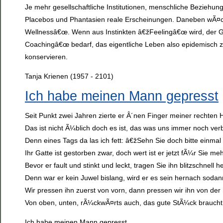
Je mehr gesellschaftliche Institutionen, menschliche Beziehung
Placebos und Phantasien reale Erscheinungen. Daneben wÃ¤chst
Wellnessâ€œ. Wenn aus Instinkten â€žFeelingâ€œ wird, der G
Coachingâ€œ bedarf, das eigentliche Leben also epidemisch zu
konservieren.
Tanja Krienen (1957 - 2101)
Ich habe meinen Mann gepresst
Seit Punkt zwei Jahren zierte er Â´nen Finger meiner rechten
Das ist nicht Ã¼blich doch es ist, das was uns immer noch ve
Denn eines Tags da las ich fett: â€žSehn Sie doch bitte einmal 
Ihr Gatte ist gestorben zwar, doch wert ist er jetzt fÃ¼r Sie meh
Bevor er fault und stinkt und leckt, tragen Sie ihn blitzschnell h
Denn war er kein Juwel bislang, wird er es sein hernach sodan
Wir pressen ihn zuerst von vorn, dann pressen wir ihn von der 
Von oben, unten, rÃ¼ckwÃ¤rts auch, das gute StÃ¼ck braucht
Ich habe meinen Mann gepresst