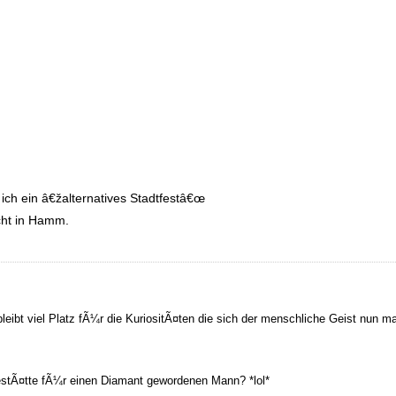
ich ein â€žalternatives Stadtfestâ€œ
icht in Hamm.
bleibt viel Platz fÃ¼r die KuriositÃ¤ten die sich der menschliche Geist nun 
estÃ¤tte fÃ¼r einen Diamant gewordenen Mann? *lol*