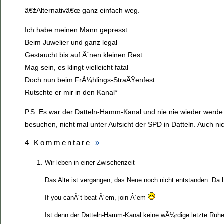
â€žAlternativâ€œ ganz einfach weg.
Ich habe meinen Mann gepresst
Beim Juwelier und ganz legal
Gestaucht bis auf Â´nen kleinen Rest
Mag sein, es klingt vielleicht fatal
Doch nun beim FrÃ¼hlings-StraÃŸenfest
Rutschte er mir in den Kanal*
P.S. Es war der Datteln-Hamm-Kanal und nie nie wieder werde 
besuchen, nicht mal unter Aufsicht der SPD in Datteln. Auch n
4 Kommentare
»
Wir leben in einer Zwischenzeit
Das Alte ist vergangen, das Neue noch nicht entstanden. Da 
If you canÂ´t beat Â´em, join Â´em
Ist denn der Datteln-Hamm-Kanal keine wÃ¼rdige letzte Ruh