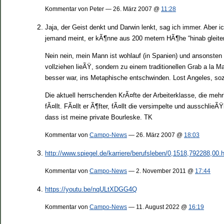
Kommentar von Peter — 26. März 2007 @
11:28
Jaja, der Geist denkt und Darwin lenkt, sag ich immer. Aber ic
jemand meint, er kÃ¶nne aus 200 metern HÃ¶he “hinab gleiten”
Nein nein, mein Mann ist wohlauf (in Spanien) und ansonsten
vollziehen lieÃŸ, sondern zu einem traditionellen Grab a la Ma
besser war, ins Metaphische entschwinden. Lost Angeles, so
Die aktuell herrschenden KrÃ¤fte der Arbeiterklasse, die meh
fÃ¤llt. FÃ¤llt er Ã¶fter, fÃ¤llt die versimpelte und ausschli
dass ist meine private Bourleske. TK
Kommentar von
Campo-News
— 26. März 2007 @
18:03
http://www.spiegel.de/karriere/berufsleben/0,1518,792288,00.
Kommentar von
Campo-News
— 2. November 2011 @
17:44
https://youtu.be/nqULtXDGG4Q
Kommentar von
Campo-News
— 11. August 2022 @
16:19