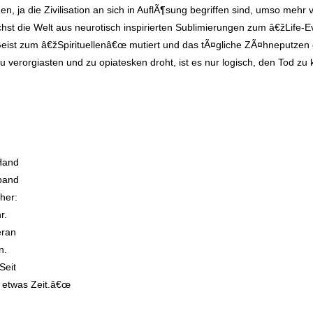
en, ja die Zivilisation an sich in AuflÃ¶sung begriffen sind, umso meh
 die Welt aus neurotisch inspirierten Sublimierungen zum â€žLife-Eve
eist zum â€žSpirituellenâ€œ mutiert und das tÃ¤gliche ZÃ¤hneputzen
 verorgiasten und zu opiatesken droht, ist es nur logisch, den Tod z
 Hand
rband
her:
r.
eran
n.
Seit
 etwas Zeit.â€œ