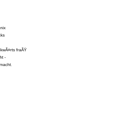
nix
cks
kwÃ¤rts fraÃŸ
ht -
emacht.