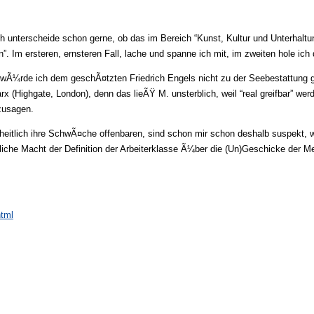
h unterscheide schon gerne, ob das im Bereich “Kunst, Kultur und Unterhaltung
. Im ersteren, ernsteren Fall, lache und spanne ich mit, im zweiten hole ich
 wÃ¼rde ich dem geschÃ¤tzten Friedrich Engels nicht zu der Seebestattung g
rx (Highgate, London), denn das lieÃŸ M. unsterblich, weil “real greifbar” werd
zusagen.
rheitlich ihre SchwÃ¤che offenbaren, sind schon mir schon deshalb suspekt, 
eÃŸliche Macht der Definition der Arbeiterklasse Ã¼ber die (Un)Geschicke der M
html