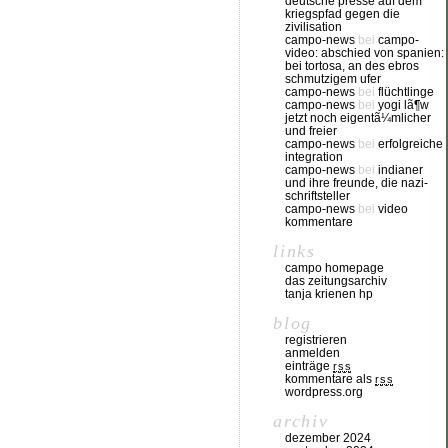
deutsche presse auf dem
kriegspfad gegen die
zivilisation
campo-news
bei
campo-
video: abschied von spanien:
bei tortosa, an des ebros
schmutzigem ufer
campo-news
bei
flüchtlinge
campo-news
bei
yogi lã¶w
jetzt noch eigentã¼mlicher
und freier
campo-news
bei
erfolgreiche
integration
campo-news
bei
indianer
und ihre freunde, die nazi-
schriftsteller
campo-news
bei
video
kommentare
links
campo homepage
das zeitungsarchiv
tanja krienen hp
blog
registrieren
anmelden
einträge
rss
kommentare als
rss
wordpress.org
archiv
dezember 2024