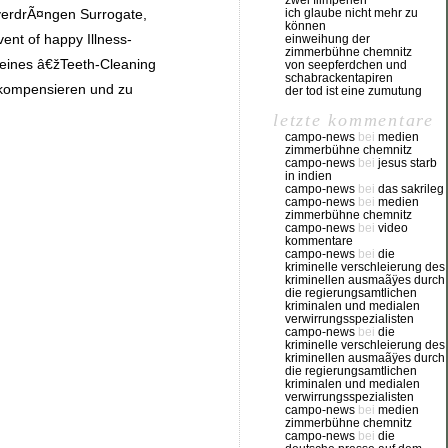
zwei filmperlen
r verdrÃ¤ngen Surrogate,
ich glaube nicht mehr zu
können
nt of happy Illness-
einweihung der
zimmerbühne chemnitz
 eines â€žTeeth-Cleaning
von seepferdchen und
schabrackentapiren
u kompensieren und zu
der tod ist eine zumutung
letzte kommentare
campo-news
bei
medien
zimmerbühne chemnitz
campo-news
bei
jesus starb
in indien
campo-news
bei
das sakrileg
campo-news
bei
medien
zimmerbühne chemnitz
campo-news
bei
video
kommentare
campo-news
bei
die
kriminelle verschleierung des
kriminellen ausmaãÿes durch
die regierungsamtlichen
kriminalen und medialen
verwirrungsspezialisten
campo-news
bei
die
kriminelle verschleierung des
kriminellen ausmaãÿes durch
die regierungsamtlichen
kriminalen und medialen
verwirrungsspezialisten
campo-news
bei
medien
zimmerbühne chemnitz
campo-news
bei
die