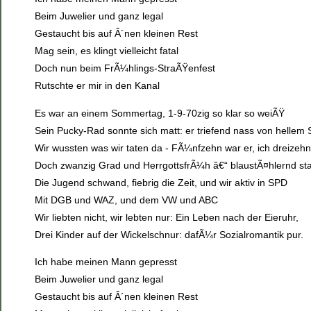
Beim Juwelier und ganz legal
Gestaucht bis auf Â´nen kleinen Rest
Mag sein, es klingt vielleicht fatal
Doch nun beim FrÃ¼hlings-StraÃŸenfest
Rutschte er mir in den Kanal
Es war an einem Sommertag, 1-9-70zig so klar so weiÃŸ
Sein Pucky-Rad sonnte sich matt: er triefend nass von hellem
Wir wussten was wir taten da - FÃ¼nfzehn war er, ich dreizehn
Doch zwanzig Grad und HerrgottsfrÃ¼h â€“ blaustÃ¤hlernd sta
Die Jugend schwand, fiebrig die Zeit, und wir aktiv in SPD
Mit DGB und WAZ, und dem VW und ABC
Wir liebten nicht, wir lebten nur: Ein Leben nach der Eieruhr,
Drei Kinder auf der Wickelschnur: dafÃ¼r Sozialromantik pur.
Ich habe meinen Mann gepresst
Beim Juwelier und ganz legal
Gestaucht bis auf Â´nen kleinen Rest